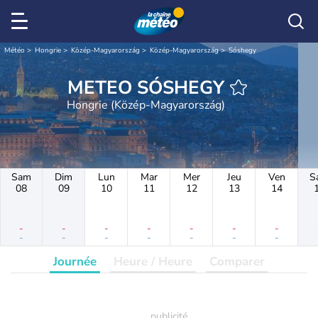
Météo
Hongrie
Közép-Magyarország
Közép-Magyarország
Sóshegy
METEO SÓSHEGY
Hongrie (Közép-Magyarország)
Sam
Dim
Lun
Mar
Mer
Jeu
Ven
S
08
09
10
11
12
13
14
-
-
-
-
-
-
-
-
-
-
-
-
-
-
Journée
Heure / Heure
Comparer