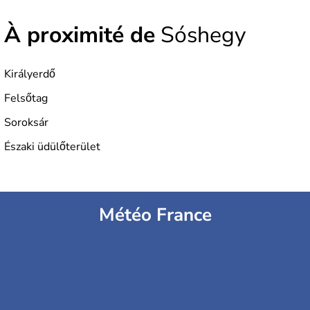
depuis 2004, la Hongrie est aussi appelée « pays magyar
». Un peu plus de dix millions d'habitants composent le
À proximité de
Sóshegy
pays dont la langue est bien-sûr le hongrois et la
monnaie le forint. Sa capitale s'appelle Budapest.
L'industrie de la métallurgie s'est pendant longtemps
développée en Hongrie.
Királyerdő
Felsőtag
Soroksár
Északi üdülőterület
Météo France