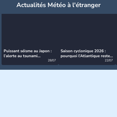
Actualités Météo à l'étranger
Puissant séisme au Japon :
Saison cyclonique 2026 :
l’alerte au tsunami
pourquoi l’Atlantique reste
désormais levée
28/07
très calme à ce stade ?
22/07