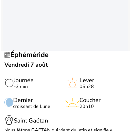
Éphéméride
Vendredi 7 août
Journée
Lever
-3 min
05h28
Dernier
Coucher
croissant de Lune
20h10
Saint Gaétan
Nous fêtons GAETAN qui vient du latin et signifie «