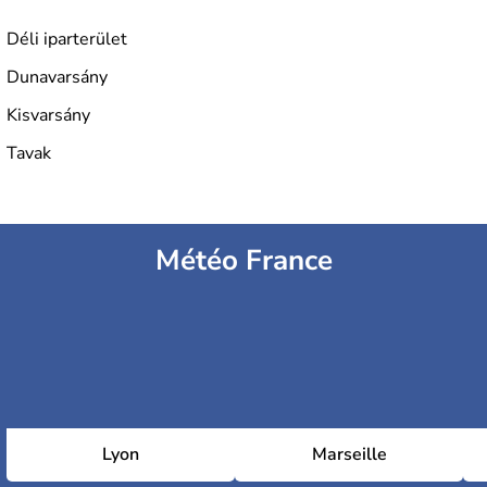
L'industrie de la métallurgie s'est pendant longtemps
développée en Hongrie.
Déli iparterület
Dunavarsány
Kisvarsány
Tavak
Météo France
Lyon
Marseille