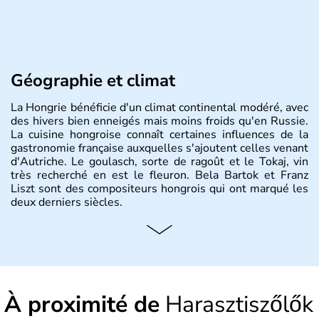
Géographie et climat
La Hongrie bénéficie d'un climat continental modéré, avec
des hivers bien enneigés mais moins froids qu'en Russie.
La cuisine hongroise connaît certaines influences de la
gastronomie française auxquelles s'ajoutent celles venant
d'Autriche. Le goulasch, sorte de ragoût et le Tokaj, vin
très recherché en est le fleuron. Bela Bartok et Franz
Liszt sont des compositeurs hongrois qui ont marqué les
deux derniers siècles.
Histoire et administration
Pays d'Europe centrale, membre de l'Union européenne
depuis 2004, la Hongrie est aussi appelée « pays magyar
». Un peu plus de dix millions d'habitants composent le
À proximité de
Harasztiszőlők
pays dont la langue est bien-sûr le hongrois et la
monnaie le forint. Sa capitale s'appelle Budapest.