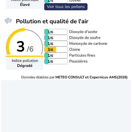
Olivier
1
/5
Élevé
Voir tous les pollens
Pollution et qualité de l'air
Dioxyde d'azote
1
/6
Dioxyde de soufre
1
/6
3
Monoxyde de carbone
1
/6
/6
Ozone
3
/6
Particules fines
1
/6
Indice pollution
Poussières
1
/6
Dégradé
Données établies par
METEO CONSULT et Copernicus AMS(2026)