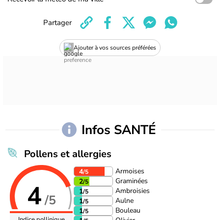
Partager
Ajouter à vos sources préférées
Infos SANTÉ
Pollens et allergies
Armoises
4
/5
Graminées
2
/5
4
Ambroisies
1
/5
/5
Aulne
1
/5
Bouleau
1
/5
Indice pollinique