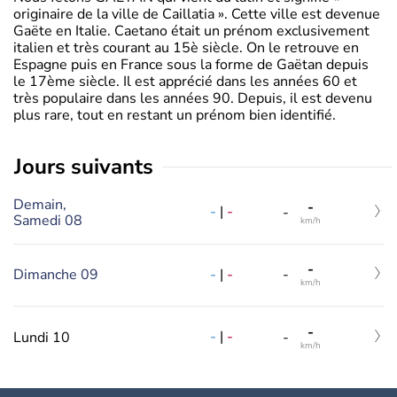
originaire de la ville de Caillatia ». Cette ville est devenue
Gaëte en Italie. Caetano était un prénom exclusivement
italien et très courant au 15è siècle. On le retrouve en
Espagne puis en France sous la forme de Gaëtan depuis
le 17ème siècle. Il est apprécié dans les années 60 et
très populaire dans les années 90. Depuis, il est devenu
plus rare, tout en restant un prénom bien identifié.
jours suivants
Demain,
-
-
|
-
-
Samedi 08
km/h
-
-
|
-
Dimanche 09
-
km/h
-
-
|
-
Lundi 10
-
km/h