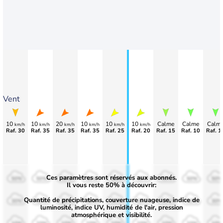
Vent
10
10
20
10
10
10
Calme
Calme
Calm
km/h
km/h
km/h
km/h
km/h
km/h
Raf. 30
Raf. 35
Raf. 35
Raf. 35
Raf. 25
Raf. 20
Raf. 15
Raf. 10
Raf. 1
Ces paramètres sont réservés aux abonnés.
50%
50%
50%
50%
50%
50%
50%
50%
50%
Il vous reste 50% à découvrir:
Quantité de précipitations, couverture nuageuse, indice de
30%
30%
30%
30%
30%
30%
30%
30%
30%
luminosité, indice UV, humidité de l'air, pression
atmosphérique et visibilité.