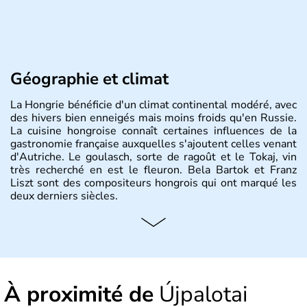
Géographie et climat
La Hongrie bénéficie d'un climat continental modéré, avec
des hivers bien enneigés mais moins froids qu'en Russie.
La cuisine hongroise connaît certaines influences de la
gastronomie française auxquelles s'ajoutent celles venant
d'Autriche. Le goulasch, sorte de ragoût et le Tokaj, vin
très recherché en est le fleuron. Bela Bartok et Franz
Liszt sont des compositeurs hongrois qui ont marqué les
deux derniers siècles.
Histoire et administration
Pays d'Europe centrale, membre de l'Union européenne
depuis 2004, la Hongrie est aussi appelée « pays magyar
». Un peu plus de dix millions d'habitants composent le
À proximité de
Újpalotai
pays dont la langue est bien-sûr le hongrois et la
monnaie le forint. Sa capitale s'appelle Budapest.