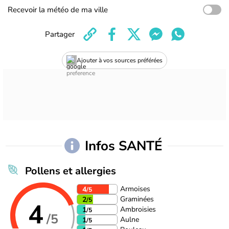
Recevoir la météo de ma ville
Partager
Ajouter à vos sources préférées
Infos SANTÉ
Pollens et allergies
Armoises
4
/5
Graminées
2
/5
4
Ambroisies
1
/5
/5
Aulne
1
/5