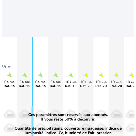
Vent
Calme
Calme
Calme
Calme
10
10
10
10
10
km/h
km/h
km/h
km/h
km/
Raf. 15
Raf. 15
Raf. 15
Raf. 15
Raf. 15
Raf. 20
Raf. 20
Raf. 20
Raf. 2
Ces paramètres sont réservés aux abonnés.
50%
50%
50%
50%
50%
50%
50%
50%
50%
Il vous reste 50% à découvrir:
Quantité de précipitations, couverture nuageuse, indice de
30%
30%
30%
30%
30%
30%
30%
30%
30%
luminosité, indice UV, humidité de l'air, pression