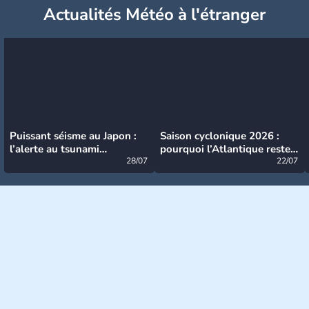
Actualités Météo à l'étranger
Puissant séisme au Japon :
Saison cyclonique 2026 :
l’alerte au tsunami
pourquoi l’Atlantique reste
désormais levée
28/07
très calme à ce stade ?
22/07