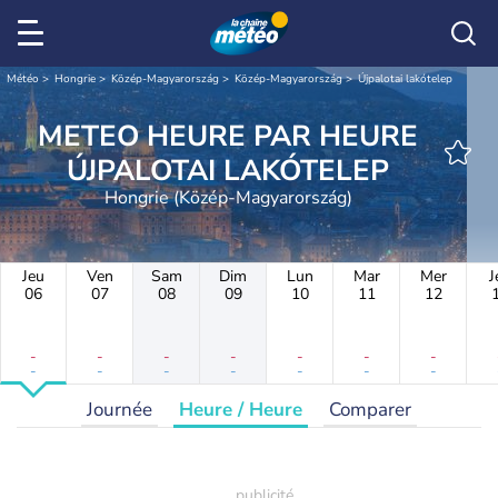
Météo
Hongrie
Közép-Magyarország
Közép-Magyarország
Újpalotai lakótelep
METEO HEURE PAR HEURE
ÚJPALOTAI LAKÓTELEP
Hongrie (Közép-Magyarország)
Jeu
Ven
Sam
Dim
Lun
Mar
Mer
J
06
07
08
09
10
11
12
-
-
-
-
-
-
-
-
-
-
-
-
-
-
Journée
Heure / Heure
Comparer