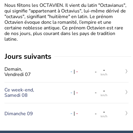
Nous fêtons les OCTAVIEN. Il vient du latin "Octavianus",
qui signifie "appartenant à Octavius", lui-même dérivé de
"octavus", signifiant "huitième" en latin. Le prénom
Octavien évoque donc la romanité, l’empire et une
certaine noblesse antique. Ce prénom Octavien est rare
de nos jours, plus courant dans les pays de tradition
latine.
jours suivants
Demain,
-
-
|
-
-
Vendredi 07
km/h
Ce week-end,
-
-
|
-
-
Samedi 08
km/h
-
-
|
-
Dimanche 09
-
km/h