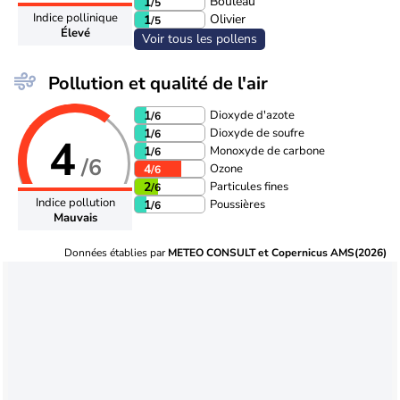
Bouleau
1
/5
Indice pollinique
Olivier
1
/5
Élevé
Voir tous les pollens
Pollution et qualité de l'air
Dioxyde d'azote
1
/6
Dioxyde de soufre
1
/6
4
Monoxyde de carbone
1
/6
/6
Ozone
4
/6
Particules fines
2
/6
Indice pollution
Poussières
1
/6
Mauvais
Données établies par
METEO CONSULT et Copernicus AMS(2026)