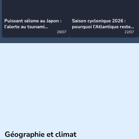
Puissant séisme au Japon :
Saison cyclonique 2026 :
l’alerte au tsunami
pourquoi l’Atlantique reste
désormais levée
28/07
très calme à ce stade ?
22/07
Géographie et climat