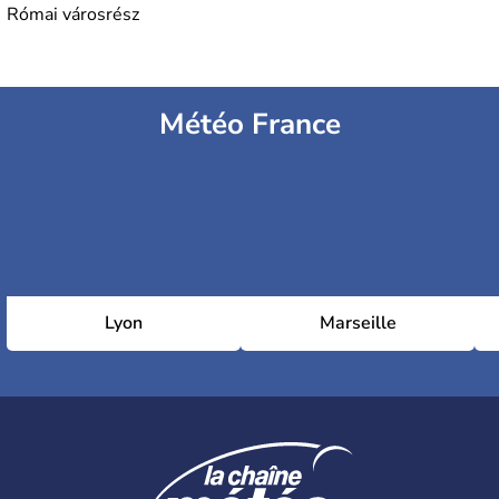
Római városrész
Météo France
Lyon
Marseille