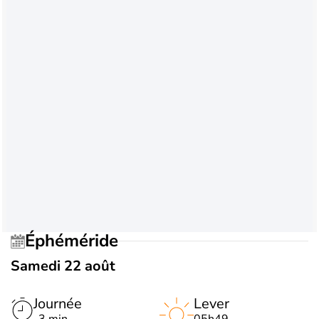
Éphéméride
Samedi 22 août
Journée
Lever
-3 min
05h49