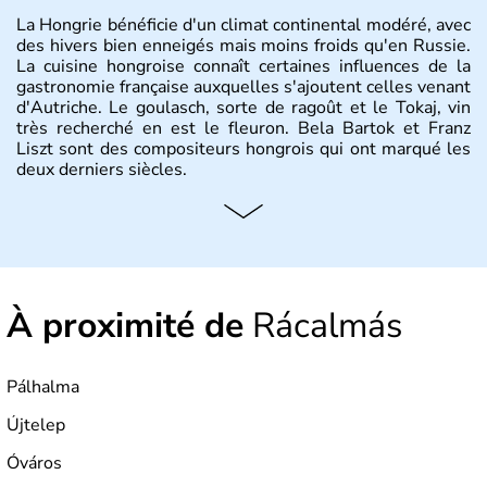
La Hongrie bénéficie d'un climat continental modéré, avec
des hivers bien enneigés mais moins froids qu'en Russie.
La cuisine hongroise connaît certaines influences de la
gastronomie française auxquelles s'ajoutent celles venant
d'Autriche. Le goulasch, sorte de ragoût et le Tokaj, vin
très recherché en est le fleuron. Bela Bartok et Franz
Liszt sont des compositeurs hongrois qui ont marqué les
deux derniers siècles.
Histoire et administration
Pays d'Europe centrale, membre de l'Union européenne
depuis 2004, la Hongrie est aussi appelée « pays magyar
». Un peu plus de dix millions d'habitants composent le
À proximité de
Rácalmás
pays dont la langue est bien-sûr le hongrois et la
monnaie le forint. Sa capitale s'appelle Budapest.
L'industrie de la métallurgie s'est pendant longtemps
développée en Hongrie.
Pálhalma
Újtelep
Óváros