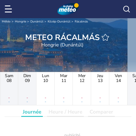
Météo
Hongrie
Dunántúl
Közép-Dunántúl
Rácalmás
METEO RÁCALMÁS
Hongrie (Dunántúl)
Sam
Dim
Lun
Mar
Mer
Jeu
Ven
S
08
09
10
11
12
13
14
-
-
-
-
-
-
-
-
-
-
-
-
-
-
Journée
Heure / Heure
Comparer