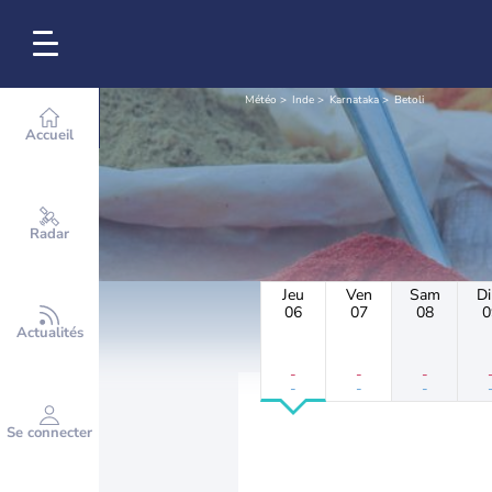
Météo
Inde
Karnataka
Betoli
Accueil
Radar
Jeu
Ven
Sam
D
06
07
08
0
Actualités
-
-
-
-
-
-
Se connecter