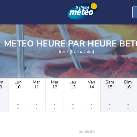
METEO HEURE PAR 
Inde (Karnataka)
im
Lun
Mar
Mer
Jeu
Ven
Sam
Dim
9
10
11
12
13
14
15
16
-
-
-
-
-
-
-
-
-
-
-
-
-
-
-
-