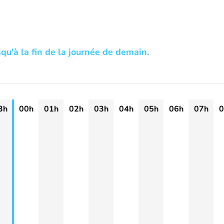
squ'à la fin de la journée de demain.
3h
00h
01h
02h
03h
04h
05h
06h
07h
0