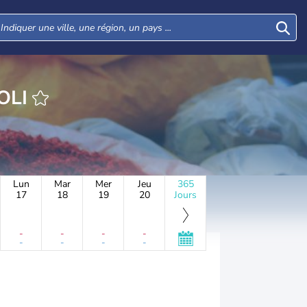
HEURE BETOLI
Lun
Mar
Mer
Jeu
365
17
18
19
20
Jours
-
-
-
-
-
-
-
-