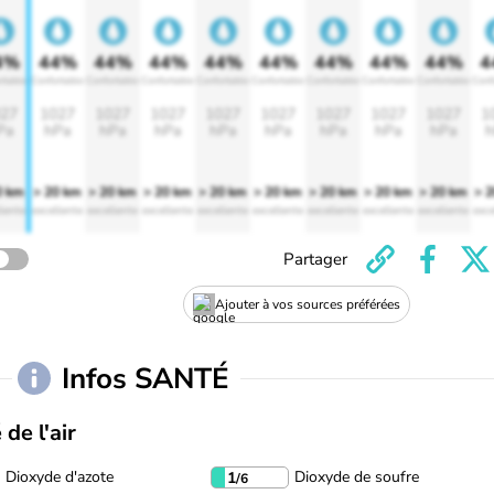
4%
44%
44%
44%
44%
44%
44%
44%
44%
4
rtable
Confortable
Confortable
Confortable
Confortable
Confortable
Confortable
Confortable
Confortable
Conf
27
1027
1027
1027
1027
1027
1027
1027
1027
1
Pa
hPa
hPa
hPa
hPa
hPa
hPa
hPa
hPa
h
0 km
> 20 km
> 20 km
> 20 km
> 20 km
> 20 km
> 20 km
> 20 km
> 20 km
> 
lente
excellente
excellente
excellente
excellente
excellente
excellente
excellente
excellente
exce
Partager
Ajouter à vos sources préférées
Infos SANTÉ
 de l'air
Dioxyde d'azote
Dioxyde de soufre
1
/6