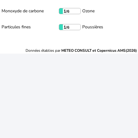
Monoxyde de carbone
Ozone
1
/6
Particules fines
Poussières
1
/6
Données établies par
METEO CONSULT et Copernicus AMS(2026)