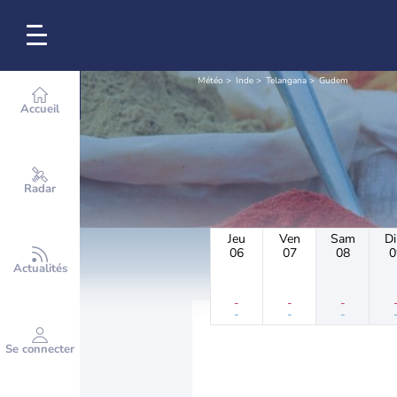
Météo
Inde
Telangana
Gudem
Accueil
Radar
Jeu
Ven
Sam
D
06
07
08
0
Actualités
-
-
-
-
-
-
Se connecter