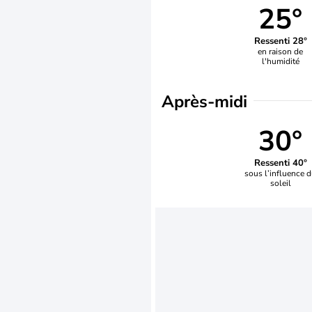
25°
Ressenti 28°
en raison de
l'humidité
Après-midi
30°
Ressenti 40°
sous l’influence 
soleil