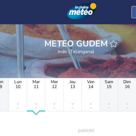
METEO GUDEM
Inde (Telangana)
im
Lun
Mar
Mer
Jeu
Ven
Sam
Dim
9
10
11
12
13
14
15
16
-
-
-
-
-
-
-
-
-
-
-
-
-
-
-
-