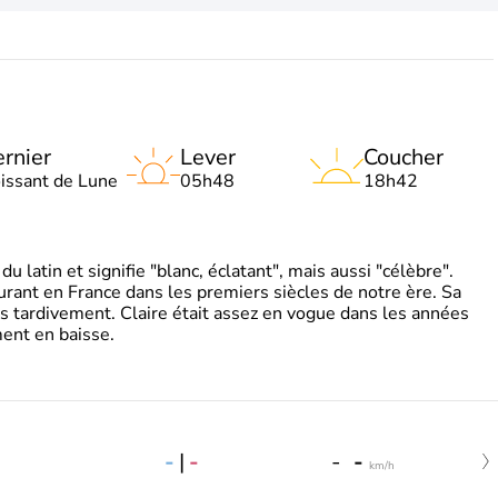
rnier
Lever
Coucher
oissant de Lune
05h48
18h42
 latin et signifie "blanc, éclatant", mais aussi "célèbre".
ourant en France dans les premiers siècles de notre ère. Sa
s tardivement. Claire était assez en vogue dans les années
ent en baisse.
-
|
-
-
-
km/h