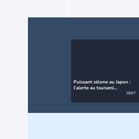
Puissant séisme au Japon :
l’alerte au tsunami
désormais levée
28/07