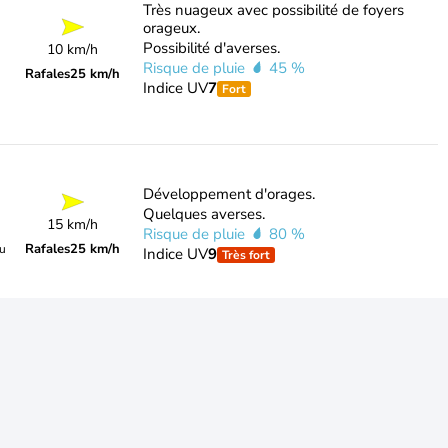
Très nuageux avec possibilité de foyers
orageux.
Possibilité d'averses.
10 km/h
Risque de pluie
45 %
Rafales
25 km/h
Indice UV
7
Fort
Développement d'orages.
Quelques averses.
15 km/h
Risque de pluie
80 %
Rafales
25 km/h
du
Indice UV
9
Très fort