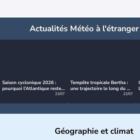
Actualités Météo à l'étranger
Saison cyclonique 2026 :
Tempête tropicale Bertha :
pourquoi l’Atlantique reste
une trajectoire le long du du
très calme à ce stade ?
22/07
littoral américain
22/07
Géographie et climat