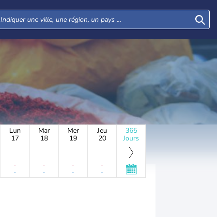
Lun
Mar
Mer
Jeu
365
17
18
19
20
Jours
-
-
-
-
-
-
-
-