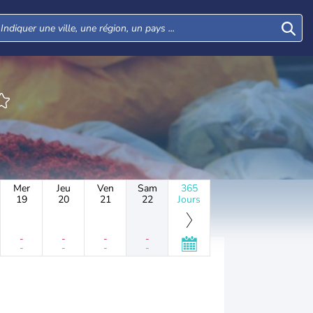
Mer
Jeu
Ven
Sam
365
19
20
21
22
Jours
-
-
-
-
-
-
-
-