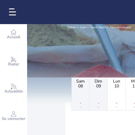
Météo
Inde
Tamil Nadu
Tiruvannamalai
Accueil
Radar
Sam
Dim
Lun
M
08
09
10
1
Actualités
-
-
-
-
-
-
Se connecter