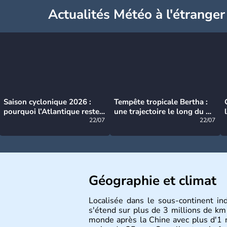
Actualités Météo à l'étranger
Saison cyclonique 2026 :
Tempête tropicale Bertha :
pourquoi l’Atlantique reste
une trajectoire le long du du
très calme à ce stade ?
22/07
littoral américain
22/07
Géographie et climat
Localisée dans le sous-continent ind
s'étend sur plus de 3 millions de km 
monde après la Chine avec plus d'1 mi