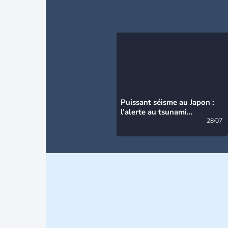
Puissant séisme au Japon :
l’alerte au tsunami
désormais levée
28/07