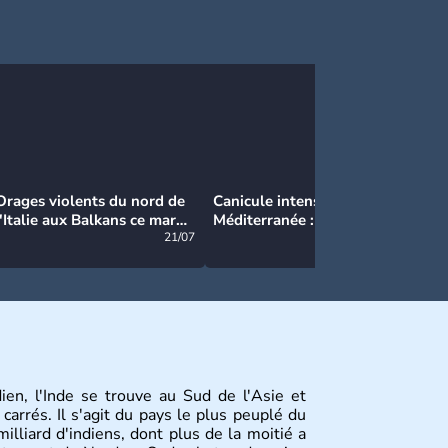
Orages violents du nord de
Canicule intense en
Ca
l'Italie aux Balkans ce mardi
Méditerranée : près de 50°C
Ma
: grosse grêle, violentes
21/07
et des incendies hors de
21/07
rafales et pluies intenses
contrôle en Espagne
ien, l'Inde se trouve au Sud de l'Asie et
carrés. Il s'agit du pays le plus peuplé du
lliard d'indiens, dont plus de la moitié a