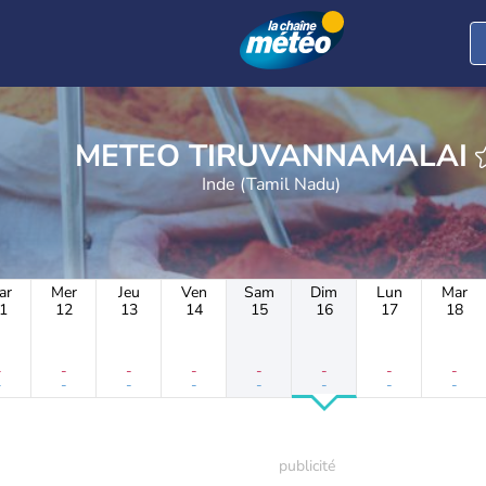
METEO TIRUVANNAMALAI
Inde (Tamil Nadu)
ar
Mer
Jeu
Ven
Sam
Dim
Lun
Mar
1
12
13
14
15
16
17
18
-
-
-
-
-
-
-
-
-
-
-
-
-
-
-
-