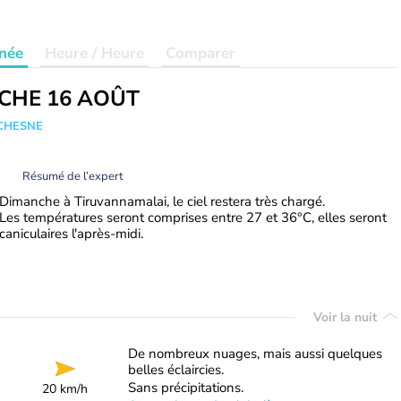
née
Heure / Heure
Comparer
CHE 16 AOÛT
UCHESNE
Résumé de l’expert
Dimanche à Tiruvannamalai, le ciel restera très chargé.
Les températures seront comprises entre 27 et 36°C, elles seront
caniculaires l'après-midi.
Voir la nuit
De nombreux nuages, mais aussi quelques
belles éclaircies.
Sans précipitations.
20 km/h