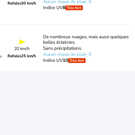
Aucun risque de pluie
Rafales
30 km/h
Indice UV
8
Très fort
De nombreux nuages, mais aussi quelques
belles éclaircies.
Sans précipitations.
20 km/h
Aucun risque de pluie
Rafales
25 km/h
du
Indice UV
10
Très fort