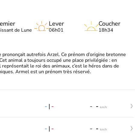
emier
Lever
Coucher
oissant de Lune
06h01
18h34
 prononçait autrefois Arzel. Ce prénom d’origine bretonne
. Cet animal a toujours occupé une place privilégiée : en
représentait le roi des animaux, c’est le héros dans de
ques. Armel est un prénom très réservé.
-
|
-
-
-
km/h
-
|
-
-
-
km/h