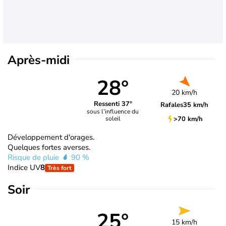
Après-midi
28°
20 km/h
Ressenti 37°
Rafales
35 km/h
sous l’influence du
>70 km/h
soleil
Développement d'orages.
Quelques fortes averses.
Risque de pluie
90 %
Indice UV
8
Très fort
Soir
25°
15 km/h