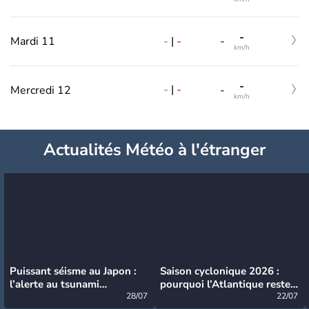
-
-
|
-
Mardi 11
-
km/h
-
-
|
-
Mercredi 12
-
km/h
Actualités Météo à l'étranger
Puissant séisme au Japon :
Saison cyclonique 2026 :
l’alerte au tsunami
pourquoi l’Atlantique reste
désormais levée
28/07
très calme à ce stade ?
22/07