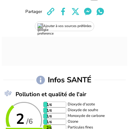
Partager
Ajouter à vos sources préférées
Infos SANTÉ
Pollution et qualité de l'air
Dioxyde d'azote
1
/6
Dioxyde de soufre
1
/6
2
Monoxyde de carbone
1
/6
/6
Ozone
1
/6
Particules fines
2
/6