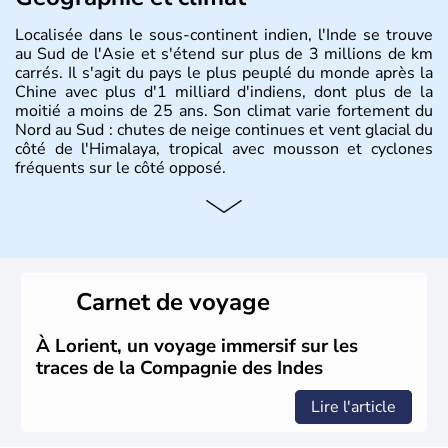
Localisée dans le sous-continent indien, l'Inde se trouve
au Sud de l'Asie et s'étend sur plus de 3 millions de km
carrés. Il s'agit du pays le plus peuplé du monde après la
Chine avec plus d'1 milliard d'indiens, dont plus de la
moitié a moins de 25 ans. Son climat varie fortement du
Nord au Sud : chutes de neige continues et vent glacial du
côté de l'Himalaya, tropical avec mousson et cyclones
fréquents sur le côté opposé.
Histoire et administration
Les différents peuples ayant occupé l'Inde sont à l'origine
de 4 religions : l'hindouisme, le bouddhisme, le jaïnisme
et le sikhisme. Suite à l'arrivée des européens au XVIème
Carnet de voyage
siècle, l'Inde reste sous la domination de l'empire
britannique jusqu'à l'obtention de son indépendance en
1947. Le Taj Mahal, mausolée construit par un empereur
À Lorient, un voyage immersif sur les
en l'honneur de son épouse, a été édifié dans les années
traces de la Compagnie des Indes
1640 et est aujourd'hui considéré comme l'une des 7
merveilles du monde.
Lire l'article