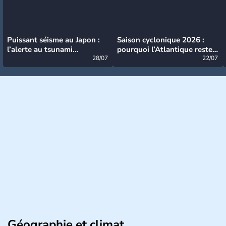
Puissant séisme au Japon :
Saison cyclonique 2026 :
l’alerte au tsunami
pourquoi l’Atlantique reste
désormais levée
28/07
très calme à ce stade ?
22/07
Géographie et climat