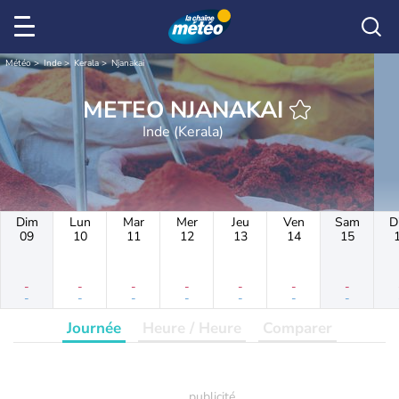
Météo
Inde
Kerala
Njanakai
METEO NJANAKAI
Inde (Kerala)
Dim
Lun
Mar
Mer
Jeu
Ven
Sam
D
09
10
11
12
13
14
15
-
-
-
-
-
-
-
-
-
-
-
-
-
-
Journée
Heure / Heure
Comparer