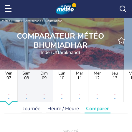
Météo
Inde
Uttarakhand
Bhumiadhar
COMPARATEUR MÉTÉO
BHUMIADHAR
Inde (Uttarakhand)
Ven
Sam
Dim
Lun
Mar
Mer
Jeu
V
07
08
09
10
11
12
13
-
-
-
-
-
-
-
-
-
-
-
-
-
-
Journée
Heure / Heure
Comparer