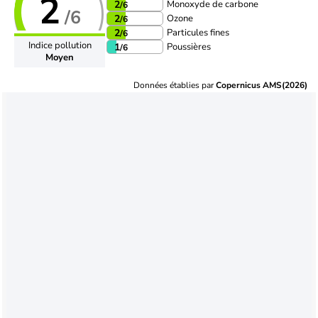
2
Monoxyde de carbone
2
/6
/6
Ozone
2
/6
Particules fines
2
/6
Indice pollution
Poussières
1
/6
Moyen
Données établies par
Copernicus AMS(2026)