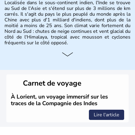
Localisée dans le sous-continent indien, l'Inde se trouve
au Sud de l'Asie et s'étend sur plus de 3 millions de km
carrés. Il s'agit du pays le plus peuplé du monde après la
Chine avec plus d'1 milliard d'indiens, dont plus de la
moitié a moins de 25 ans. Son climat varie fortement du
Nord au Sud : chutes de neige continues et vent glacial du
côté de l'Himalaya, tropical avec mousson et cyclones
fréquents sur le côté opposé.
Histoire et administration
Les différents peuples ayant occupé l'Inde sont à l'origine
de 4 religions : l'hindouisme, le bouddhisme, le jaïnisme
et le sikhisme. Suite à l'arrivée des européens au XVIème
Carnet de voyage
siècle, l'Inde reste sous la domination de l'empire
britannique jusqu'à l'obtention de son indépendance en
1947. Le Taj Mahal, mausolée construit par un empereur
À Lorient, un voyage immersif sur les
en l'honneur de son épouse, a été édifié dans les années
traces de la Compagnie des Indes
1640 et est aujourd'hui considéré comme l'une des 7
merveilles du monde.
Lire l'article