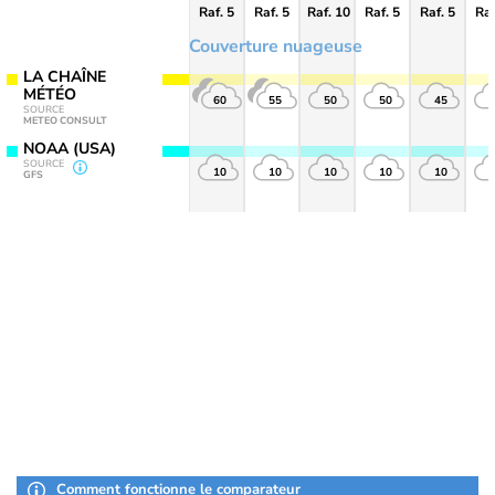
Raf. 5
Raf. 5
Raf. 10
Raf. 5
Raf. 5
Raf
Couverture nuageuse
LA CHAÎNE
MÉTÉO
60
55
50
50
45
SOURCE
METEO CONSULT
NOAA (USA)
SOURCE
10
10
10
10
10
GFS
Comment fonctionne le comparateur