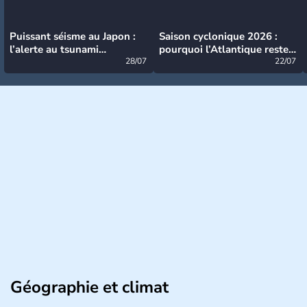
Puissant séisme au Japon :
Saison cyclonique 2026 :
l’alerte au tsunami
pourquoi l’Atlantique reste
désormais levée
28/07
très calme à ce stade ?
22/07
Géographie et climat