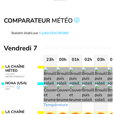
COMPARATEUR
MÉTÉO
Bulletin établi par
Cyrille DUCHESNE
Vendredi 7
23h
00h
01h
02h
03h
0
LA CHAÎNE
MÉTÉO
SOURCE
METEO CONSULT
NOAA (USA)
SOURCE
GFS
Température
LA CHAÎNE