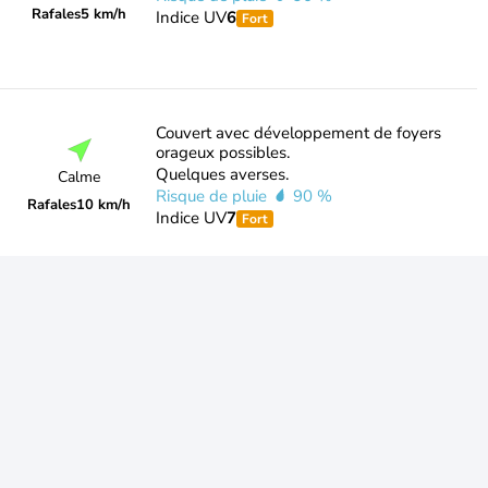
Rafales
5 km/h
Indice UV
6
Fort
Couvert avec développement de foyers
orageux possibles.
Quelques averses.
Calme
Risque de pluie
90 %
Rafales
10 km/h
Indice UV
7
Fort