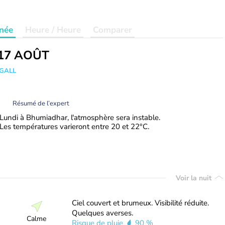
née
Heure / Heure
Comparer
17 AOÛT
 GALL
Résumé de l’expert
Lundi à Bhumiadhar, l'atmosphère sera instable.
Les températures varieront entre 20 et 22°C.
Voir la nuit
Ciel couvert et brumeux. Visibilité réduite.
Quelques averses.
Calme
Risque de pluie
90 %