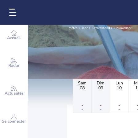
Météo
Inde
Uttarakhand
Bhumiadhar
Accueil
Radar
Sam
Dim
Lun
M
08
09
10
1
Actualités
-
-
-
-
-
-
Se connecter