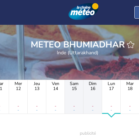
METEO BHUMIADHAR
Inde (Uttarakhand)
ar
Mer
Jeu
Ven
Sam
Dim
Lun
Mar
1
12
13
14
15
16
17
18
-
-
-
-
-
-
-
-
-
-
-
-
-
-
-
-