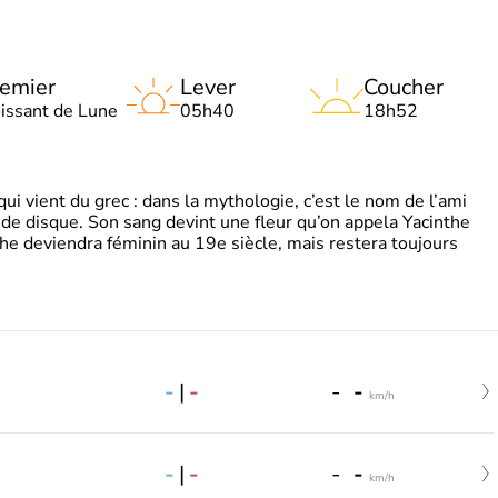
emier
Lever
Coucher
oissant de Lune
05h40
18h52
 vient du grec : dans la mythologie, c’est le nom de l’ami
 de disque. Son sang devint une fleur qu’on appela Yacinthe
he deviendra féminin au 19e siècle, mais restera toujours
-
|
-
-
-
km/h
-
|
-
-
-
km/h