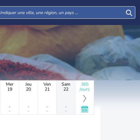
Mer
Jeu
Ven
Sam
365
19
20
21
22
Jours
-
-
-
-
-
-
-
-