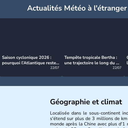
Actualités Météo à l'étranger
Saison cyclonique 2026 :
Tempête tropicale Bertha :
pourquoi l’Atlantique reste
une trajectoire le long du du
très calme à ce stade ?
22/07
littoral américain
22/07
Géographie et climat
Localisée dans le sous-continent ind
s'étend sur plus de 3 millions de km 
monde après la Chine avec plus d'1 mi