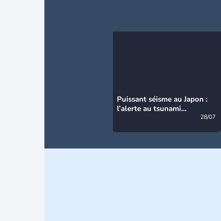
Puissant séisme au Japon :
l’alerte au tsunami
désormais levée
28/07