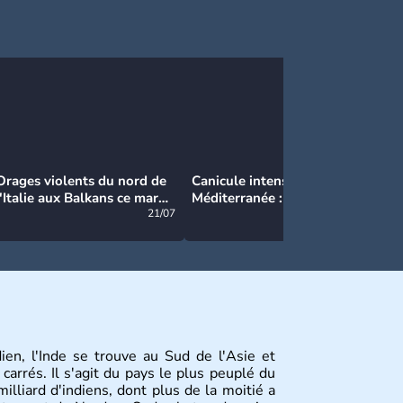
Orages violents du nord de
Canicule intense en
Ca
l'Italie aux Balkans ce mardi
Méditerranée : près de 50°C
Ma
: grosse grêle, violentes
21/07
et des incendies hors de
21/07
rafales et pluies intenses
contrôle en Espagne
ien, l'Inde se trouve au Sud de l'Asie et
carrés. Il s'agit du pays le plus peuplé du
lliard d'indiens, dont plus de la moitié a