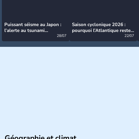
Puissant séisme au Japon :
Saison cyclonique 2026 :
l’alerte au tsunami
pourquoi l’Atlantique reste
désormais levée
28/07
très calme à ce stade ?
22/07
Géographie et climat