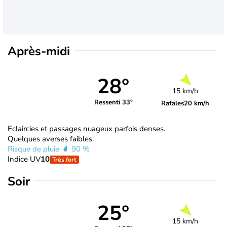
Après-midi
28°
15 km/h
Ressenti 33°
Rafales
20 km/h
Eclaircies et passages nuageux parfois denses.
Quelques averses faibles.
Risque de pluie
90 %
Indice UV
10
Très fort
Soir
25°
15 km/h