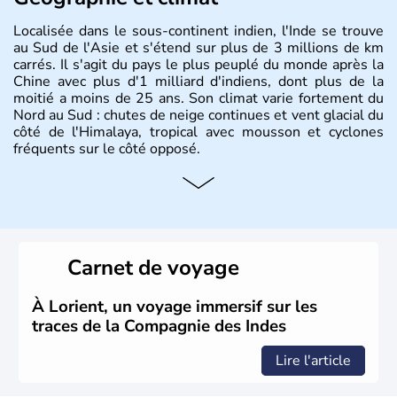
Localisée dans le sous-continent indien, l'Inde se trouve
au Sud de l'Asie et s'étend sur plus de 3 millions de km
carrés. Il s'agit du pays le plus peuplé du monde après la
Chine avec plus d'1 milliard d'indiens, dont plus de la
moitié a moins de 25 ans. Son climat varie fortement du
Nord au Sud : chutes de neige continues et vent glacial du
côté de l'Himalaya, tropical avec mousson et cyclones
fréquents sur le côté opposé.
Histoire et administration
Les différents peuples ayant occupé l'Inde sont à l'origine
de 4 religions : l'hindouisme, le bouddhisme, le jaïnisme
et le sikhisme. Suite à l'arrivée des européens au XVIème
Carnet de voyage
siècle, l'Inde reste sous la domination de l'empire
britannique jusqu'à l'obtention de son indépendance en
1947. Le Taj Mahal, mausolée construit par un empereur
À Lorient, un voyage immersif sur les
en l'honneur de son épouse, a été édifié dans les années
traces de la Compagnie des Indes
1640 et est aujourd'hui considéré comme l'une des 7
merveilles du monde.
Lire l'article