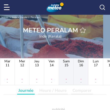
Météo
Inde
Kerala
Peralam
METEO PERALAM
Inde (Kerala)
Mar
Mer
Jeu
Ven
Sam
Dim
Lun
M
11
12
13
14
15
16
17
-
-
-
-
-
-
-
-
-
-
-
-
-
-
Journée
Heure / Heure
Comparer