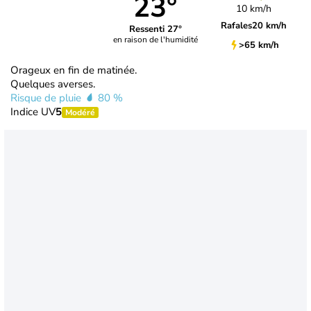
23°
10 km/h
Rafales
20 km/h
Ressenti 27°
en raison de l'humidité
>65 km/h
Orageux en fin de matinée.
Quelques averses.
Risque de pluie
80 %
Indice UV
5
Modéré