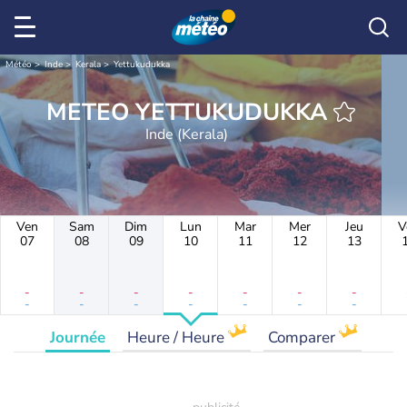
Météo
Inde
Kerala
Yettukudukka
METEO YETTUKUDUKKA
Inde (Kerala)
Ven
Sam
Dim
Lun
Mar
Mer
Jeu
V
07
08
09
10
11
12
13
-
-
-
-
-
-
-
-
-
-
-
-
-
-
Journée
Heure / Heure
Comparer