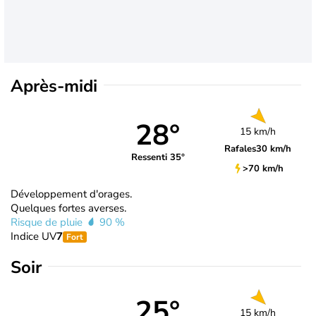
Après-midi
28°
15 km/h
Rafales
30 km/h
Ressenti 35°
>70 km/h
Développement d'orages.
Quelques fortes averses.
Risque de pluie
90 %
Indice UV
7
Fort
Soir
25°
15 km/h