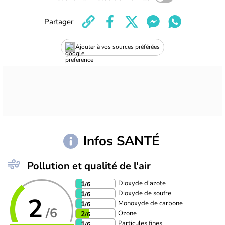
Partager
Ajouter à vos sources préférées
Infos SANTÉ
Pollution et qualité de l'air
Dioxyde d'azote
1
/6
Dioxyde de soufre
1
/6
2
Monoxyde de carbone
1
/6
/6
Ozone
2
/6
Particules fines
1
/6