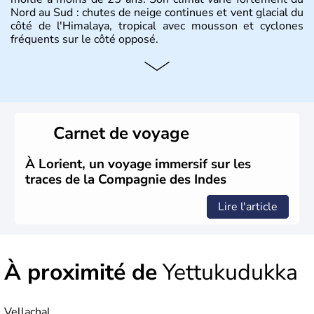
Nord au Sud : chutes de neige continues et vent glacial du
côté de l'Himalaya, tropical avec mousson et cyclones
fréquents sur le côté opposé.
Histoire et administration
Les différents peuples ayant occupé l'Inde sont à l'origine
de 4 religions : l'hindouisme, le bouddhisme, le jaïnisme
et le sikhisme. Suite à l'arrivée des européens au XVIème
Carnet de voyage
siècle, l'Inde reste sous la domination de l'empire
britannique jusqu'à l'obtention de son indépendance en
1947. Le Taj Mahal, mausolée construit par un empereur
À Lorient, un voyage immersif sur les
en l'honneur de son épouse, a été édifié dans les années
traces de la Compagnie des Indes
1640 et est aujourd'hui considéré comme l'une des 7
merveilles du monde.
Lire l'article
À proximité de
Yettukudukka
Vellachal