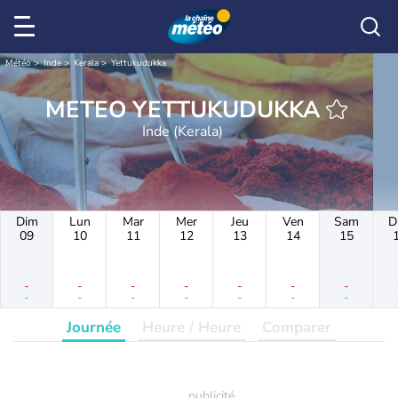
Météo
Inde
Kerala
Yettukudukka
METEO YETTUKUDUKKA
Inde (Kerala)
Dim
Lun
Mar
Mer
Jeu
Ven
Sam
D
09
10
11
12
13
14
15
-
-
-
-
-
-
-
-
-
-
-
-
-
-
Journée
Heure / Heure
Comparer