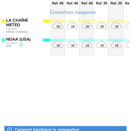
Raf. 45
Raf. 40
Raf. 40
Raf. 35
Raf. 35
Raf
Couverture nuageuse
LA CHAÎNE
MÉTÉO
10
10
20
20
25
SOURCE
METEO CONSULT
NOAA (USA)
SOURCE
15
10
10
15
15
GFS
Comment fonctionne le comparateur