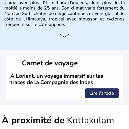
Chine avec plus d'1 milliard d'indiens, dont plus de la
moitié a moins de 25 ans. Son climat varie fortement du
Nord au Sud : chutes de neige continues et vent glacial du
côté de l'Himalaya, tropical avec mousson et cyclones
fréquents sur le côté opposé.
Histoire et administration
Les différents peuples ayant occupé l'Inde sont à l'origine
de 4 religions : l'hindouisme, le bouddhisme, le jaïnisme
et le sikhisme. Suite à l'arrivée des européens au XVIème
Carnet de voyage
siècle, l'Inde reste sous la domination de l'empire
britannique jusqu'à l'obtention de son indépendance en
1947. Le Taj Mahal, mausolée construit par un empereur
À Lorient, un voyage immersif sur les
en l'honneur de son épouse, a été édifié dans les années
traces de la Compagnie des Indes
1640 et est aujourd'hui considéré comme l'une des 7
merveilles du monde.
Lire l'article
À proximité de
Kottakulam