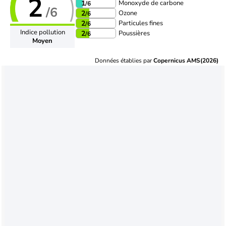
2
Monoxyde de carbone
1
/6
/6
Ozone
2
/6
Particules fines
2
/6
Indice pollution
Poussières
2
/6
Moyen
Données établies par
Copernicus AMS(2026)