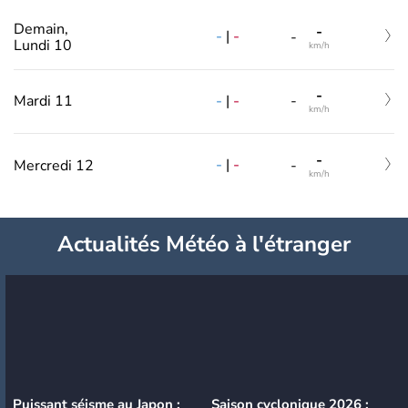
Demain,
-
-
|
-
-
Lundi 10
km/h
-
-
|
-
Mardi 11
-
km/h
-
-
|
-
Mercredi 12
-
km/h
Actualités Météo à l'étranger
Puissant séisme au Japon :
Saison cyclonique 2026 :