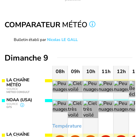
COMPARATEUR
MÉTÉO
Bulletin établi par
Nicolas LE GALL
Dimanche 9
08h
09h
10h
11h
12h
1
LA CHAÎNE
MÉTÉO
SOURCE
METEO CONSULT
NOAA (USA)
SOURCE
GFS
Température
LA CHAÎNE