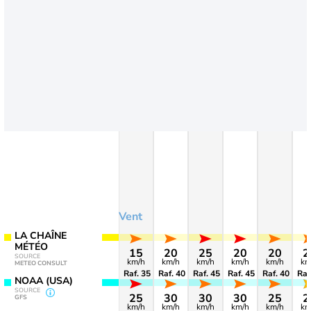
Vent
LA CHAÎNE
MÉTÉO
15
20
25
20
20
2
SOURCE
km/h
km/h
km/h
km/h
km/h
km
METEO CONSULT
Raf. 35
Raf. 40
Raf. 45
Raf. 45
Raf. 40
Raf
NOAA (USA)
SOURCE
25
30
30
30
25
2
GFS
km/h
km/h
km/h
km/h
km/h
km