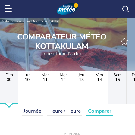
Météo
Inde
Tamil Nadu
Kottakulam
COMPARATEUR MÉTÉO
KOTTAKULAM
Inde (Tamil Nadu)
Dim
Lun
Mar
Mer
Jeu
Ven
Sam
D
09
10
11
12
13
14
15
-
-
-
-
-
-
-
-
-
-
-
-
-
-
Journée
Heure / Heure
Comparer