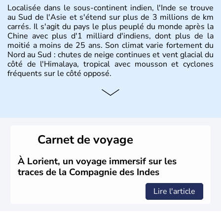
Localisée dans le sous-continent indien, l'Inde se trouve
au Sud de l'Asie et s'étend sur plus de 3 millions de km
carrés. Il s'agit du pays le plus peuplé du monde après la
Chine avec plus d'1 milliard d'indiens, dont plus de la
moitié a moins de 25 ans. Son climat varie fortement du
Nord au Sud : chutes de neige continues et vent glacial du
côté de l'Himalaya, tropical avec mousson et cyclones
fréquents sur le côté opposé.
Histoire et administration
Les différents peuples ayant occupé l'Inde sont à l'origine
de 4 religions : l'hindouisme, le bouddhisme, le jaïnisme
et le sikhisme. Suite à l'arrivée des européens au XVIème
Carnet de voyage
siècle, l'Inde reste sous la domination de l'empire
britannique jusqu'à l'obtention de son indépendance en
1947. Le Taj Mahal, mausolée construit par un empereur
À Lorient, un voyage immersif sur les
en l'honneur de son épouse, a été édifié dans les années
traces de la Compagnie des Indes
1640 et est aujourd'hui considéré comme l'une des 7
merveilles du monde.
Lire l'article