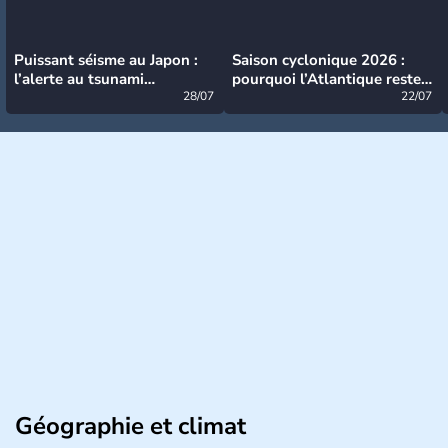
Puissant séisme au Japon :
Saison cyclonique 2026 :
l’alerte au tsunami
pourquoi l’Atlantique reste
désormais levée
28/07
très calme à ce stade ?
22/07
Géographie et climat