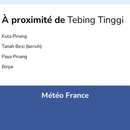
l'Indonésie est constituée de plus de 17000 îles dont
6000 sont habitées. C'est en 1945 que son
indépendance est prononcée. La population atteint les
À proximité de
Tebing Tinggi
200 millions d'habitants, élevés dans le respect des
cultures et le culte du corps, notamment au travers des
célèbres danses indonésiennes.
Kuta Pinang
Tanah Besi (bersih)
Paya Pinang
Binjai
Météo France