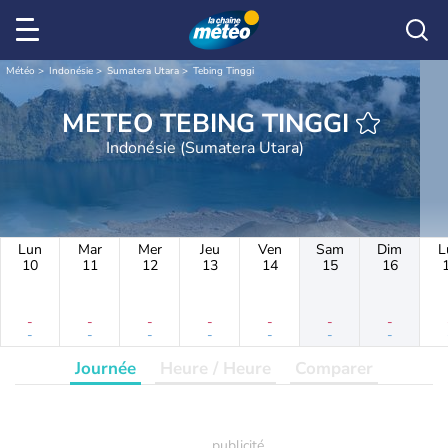
Météo
Indonésie
Sumatera Utara
Tebing Tinggi
METEO TEBING TINGGI
Indonésie (Sumatera Utara)
Lun
Mar
Mer
Jeu
Ven
Sam
Dim
L
10
11
12
13
14
15
16
-
-
-
-
-
-
-
-
-
-
-
-
-
-
Journée
Heure / Heure
Comparer