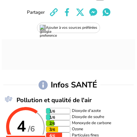
Partager
Ajouter à vos sources préférées
Infos SANTÉ
Pollution et qualité de l'air
Dioxyde d'azote
1
/6
Dioxyde de soufre
1
/6
4
Monoxyde de carbone
2
/6
/6
Ozone
3
/6
Particules fines
4
/6