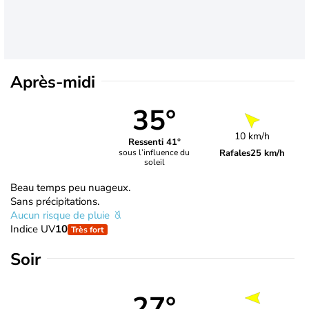
Après-midi
35°
10 km/h
Ressenti 41°
Rafales
25 km/h
sous l’influence du
soleil
Beau temps peu nuageux.
Sans précipitations.
Aucun risque de pluie
Indice UV
10
Très fort
Soir
27°