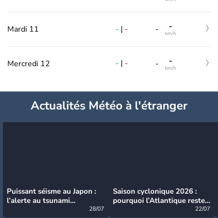
-
-
|
-
Mardi 11
-
km/h
-
-
|
-
Mercredi 12
-
km/h
Actualités Météo à l'étranger
Puissant séisme au Japon :
Saison cyclonique 2026 :
l’alerte au tsunami
pourquoi l’Atlantique reste
désormais levée
28/07
très calme à ce stade ?
22/07