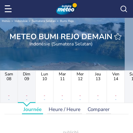
Météo
Indonésie
Sumatera Selatan
Bumi Rejo
METEO BUMI REJO DEMAIN
Indonésie (Sumatera Selatan)
Sam
Dim
Lun
Mar
Mer
Jeu
Ven
S
08
09
10
11
12
13
14
-
-
-
-
-
-
-
-
-
-
-
-
-
-
Journée
Heure / Heure
Comparer