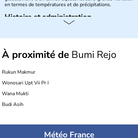
en termes de températures et de précipitations.
Histoire et administration
République démocratique dont la capitale est Jakarta,
l'Indonésie est constituée de plus de 17000 îles dont
6000 sont habitées. C'est en 1945 que son
indépendance est prononcée. La population atteint les
À proximité de
Bumi Rejo
200 millions d'habitants, élevés dans le respect des
cultures et le culte du corps, notamment au travers des
célèbres danses indonésiennes.
Rukun Makmur
Wonosari Upt Vii Pr I
Wana Mukti
Budi Asih
Météo France