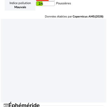
Indice pollution
Poussières
2
/6
Mauvais
Données établies par
Copernicus AMS(2026)
Éphéméride