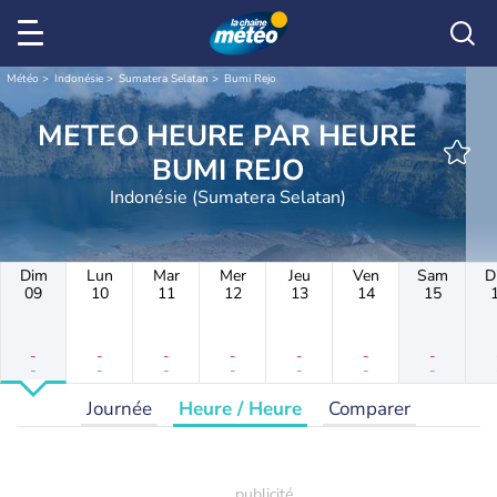
Météo
Indonésie
Sumatera Selatan
Bumi Rejo
METEO HEURE PAR HEURE
BUMI REJO
Indonésie (Sumatera Selatan)
Dim
Lun
Mar
Mer
Jeu
Ven
Sam
D
09
10
11
12
13
14
15
-
-
-
-
-
-
-
-
-
-
-
-
-
-
Journée
Heure / Heure
Comparer