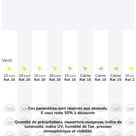
Vent
10
10
10
10
10
Calme
Calme
Calme
10
km/h
km/h
km/h
km/h
km/h
km/
Raf. 25
Raf. 20
Raf. 20
Raf. 20
Raf. 15
Raf. 15
Raf. 10
Raf. 15
Raf. 2
Ces paramètres sont réservés aux abonnés.
50%
50%
50%
50%
50%
50%
50%
50%
50%
Il vous reste 50% à découvrir:
Quantité de précipitations, couverture nuageuse, indice de
30%
30%
30%
30%
30%
30%
30%
30%
30%
luminosité, indice UV, humidité de l'air, pression
atmosphérique et visibilité.