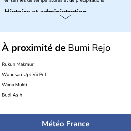
en termes de températures et de précipitations.
Histoire et administration
République démocratique dont la capitale est Jakarta,
l'Indonésie est constituée de plus de 17000 îles dont
6000 sont habitées. C'est en 1945 que son
indépendance est prononcée. La population atteint les
À proximité de
Bumi Rejo
200 millions d'habitants, élevés dans le respect des
cultures et le culte du corps, notamment au travers des
célèbres danses indonésiennes.
Rukun Makmur
Wonosari Upt Vii Pr I
Wana Mukti
Budi Asih
Météo France