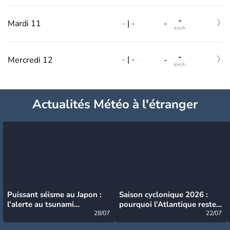
-
-
|
-
Mardi 11
-
km/h
-
-
|
-
Mercredi 12
-
km/h
Actualités Météo à l'étranger
Puissant séisme au Japon :
Saison cyclonique 2026 :
l’alerte au tsunami
pourquoi l’Atlantique reste
désormais levée
28/07
très calme à ce stade ?
22/07