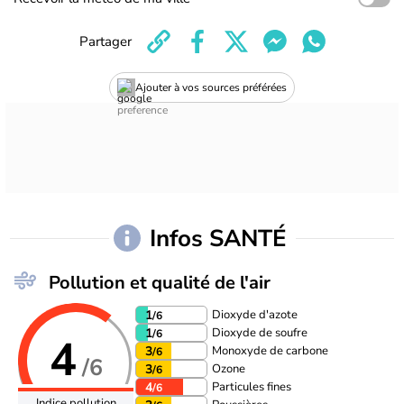
Partager
Ajouter à vos sources préférées
Infos SANTÉ
Pollution et qualité de l'air
Dioxyde d'azote
1
/6
Dioxyde de soufre
1
/6
4
Monoxyde de carbone
3
/6
/6
Ozone
3
/6
Particules fines
4
/6
Indice pollution