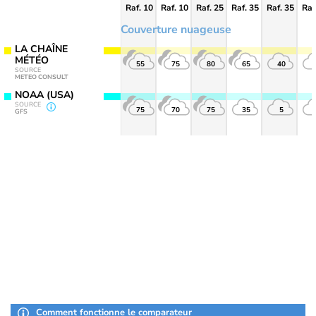
Raf. 10
Raf. 10
Raf. 25
Raf. 35
Raf. 35
Raf
Couverture nuageuse
LA CHAÎNE
MÉTÉO
55
75
80
65
40
SOURCE
METEO CONSULT
NOAA (USA)
SOURCE
75
70
75
35
5
GFS
Comment fonctionne le comparateur