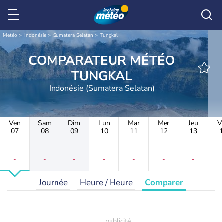
Météo
Indonésie
Sumatera Selatan
Tungkal
COMPARATEUR MÉTÉO
TUNGKAL
Indonésie (Sumatera Selatan)
Ven
Sam
Dim
Lun
Mar
Mer
Jeu
V
07
08
09
10
11
12
13
-
-
-
-
-
-
-
-
-
-
-
-
-
-
Journée
Heure / Heure
Comparer