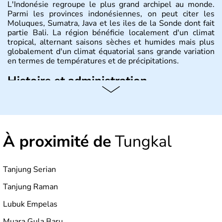
L'Indonésie regroupe le plus grand archipel au monde.
Parmi les provinces indonésiennes, on peut citer les
Moluques, Sumatra, Java et les iles de la Sonde dont fait
partie Bali. La région bénéficie localement d'un climat
tropical, alternant saisons sèches et humides mais plus
globalement d'un climat équatorial sans grande variation
en termes de températures et de précipitations.
Histoire et administration
République démocratique dont la capitale est Jakarta,
l'Indonésie est constituée de plus de 17000 îles dont
6000 sont habitées. C'est en 1945 que son
indépendance est prononcée. La population atteint les
À proximité de
Tungkal
200 millions d'habitants, élevés dans le respect des
cultures et le culte du corps, notamment au travers des
célèbres danses indonésiennes.
Tanjung Serian
Tanjung Raman
Lubuk Empelas
Muara Gula Baru