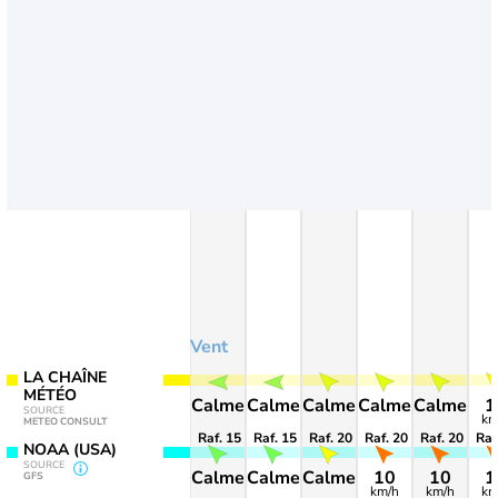
Vent
LA CHAÎNE
MÉTÉO
Calme
Calme
Calme
Calme
Calme
1
SOURCE
km
METEO CONSULT
Raf. 15
Raf. 15
Raf. 20
Raf. 20
Raf. 20
Raf
NOAA (USA)
SOURCE
Calme
Calme
Calme
10
10
1
GFS
km/h
km/h
km