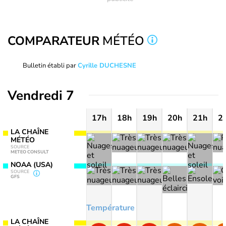
COMPARATEUR
MÉTÉO
Bulletin établi par
Cyrille DUCHESNE
Vendredi 7
17h
18h
19h
20h
21h
2
LA CHAÎNE
MÉTÉO
SOURCE
METEO CONSULT
NOAA (USA)
SOURCE
GFS
Température
LA CHAÎNE