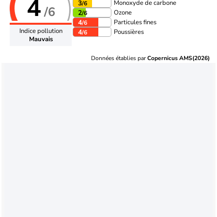
4
Monoxyde de carbone
3
/6
/6
Ozone
2
/6
Particules fines
4
/6
Indice pollution
Poussières
4
/6
Mauvais
Données établies par
Copernicus AMS(2026)