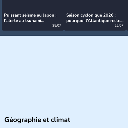
Puissant séisme au Japon :
Saison cyclonique 2026 :
l’alerte au tsunami
pourquoi l’Atlantique reste
désormais levée
28/07
très calme à ce stade ?
22/07
Géographie et climat