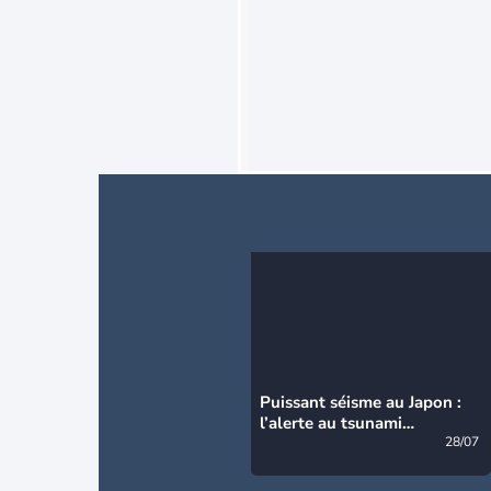
Puissant séisme au Japon :
l’alerte au tsunami
désormais levée
28/07