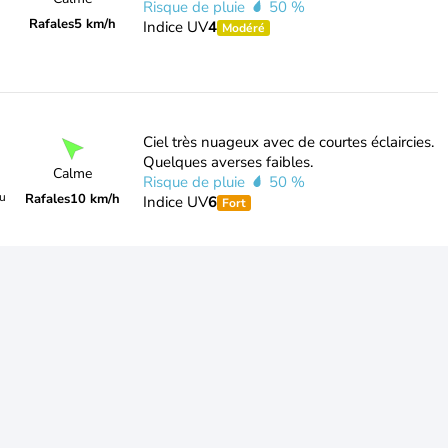
Risque de pluie
50 %
Rafales
5 km/h
Indice UV
4
Modéré
Ciel très nuageux avec de courtes éclaircies.
Quelques averses faibles.
Calme
Risque de pluie
50 %
du
Rafales
10 km/h
Indice UV
6
Fort