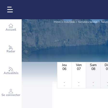
Météo
Indonésie
Sumatera Selatan
Tungk
Accueil
Radar
Jeu
Ven
Sam
D
06
07
08
0
Actualités
-
-
-
-
-
-
Se connecter