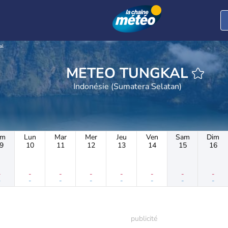
al
METEO TUNGKAL
Indonésie (Sumatera Selatan)
im
Lun
Mar
Mer
Jeu
Ven
Sam
Dim
9
10
11
12
13
14
15
16
-
-
-
-
-
-
-
-
-
-
-
-
-
-
-
-