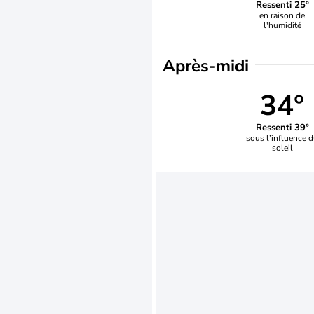
Ressenti 25°
en raison de
l'humidité
Après-midi
34°
Ressenti 39°
sous l’influence 
soleil