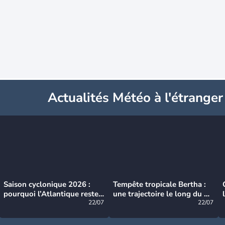
Actualités Météo à l'étranger
Saison cyclonique 2026 :
Tempête tropicale Bertha :
pourquoi l’Atlantique reste
une trajectoire le long du du
très calme à ce stade ?
22/07
littoral américain
22/07