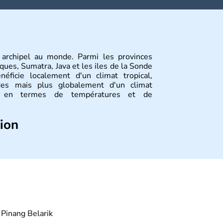
 archipel au monde. Parmi les provinces
ques, Sumatra, Java et les iles de la Sonde
néficie localement d'un climat tropical,
des mais plus globalement d'un climat
on en termes de températures et de
tion
ale est Jakarta, l'Indonésie est constituée
sont habitées. C'est en 1945 que son
tion atteint les 200 millions d'habitants,
et le culte du corps, notamment au travers
Pinang Belarik