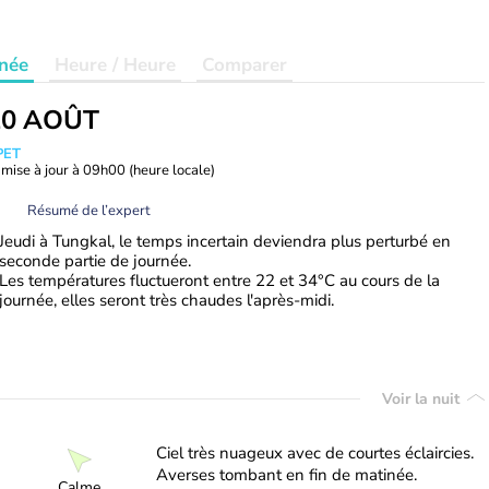
née
Heure / Heure
Comparer
20 AOÛT
PET
mise à jour à
09h00
(heure locale)
Résumé de l’expert
Jeudi à Tungkal, le temps incertain deviendra plus perturbé en
seconde partie de journée.
Les températures fluctueront entre 22 et 34°C au cours de la
journée, elles seront très chaudes l'après-midi.
Voir la nuit
Ciel très nuageux avec de courtes éclaircies.
Averses tombant en fin de matinée.
Calme