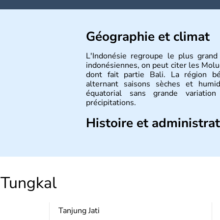
Géographie et climat
L'Indonésie regroupe le plus grand
indonésiennes, on peut citer les Molu
dont fait partie Bali. La région bé
alternant saisons sèches et humi
équatorial sans grande variati
précipitations.
Histoire et administra
République démocratique dont la capit
de plus de 17000 îles dont 6000 
indépendance est prononcée. La popula
élevés dans le respect des cultures 
Tungkal
des célèbres danses indonésiennes.
Tanjung Jati