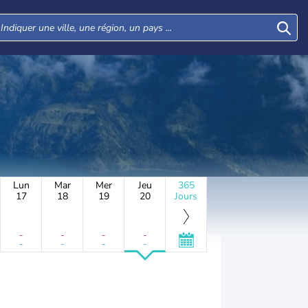
Lun
Mar
Mer
Jeu
365
17
18
19
20
Jours
-
-
-
-
-
-
-
-