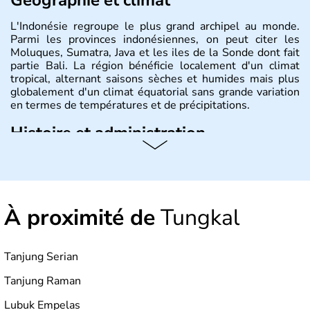
L'Indonésie regroupe le plus grand archipel au monde.
Parmi les provinces indonésiennes, on peut citer les
Moluques, Sumatra, Java et les iles de la Sonde dont fait
partie Bali. La région bénéficie localement d'un climat
tropical, alternant saisons sèches et humides mais plus
globalement d'un climat équatorial sans grande variation
en termes de températures et de précipitations.
Histoire et administration
République démocratique dont la capitale est Jakarta,
l'Indonésie est constituée de plus de 17000 îles dont
6000 sont habitées. C'est en 1945 que son
indépendance est prononcée. La population atteint les
À proximité de
Tungkal
200 millions d'habitants, élevés dans le respect des
cultures et le culte du corps, notamment au travers des
célèbres danses indonésiennes.
Tanjung Serian
Tanjung Raman
Lubuk Empelas