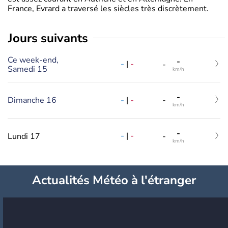
France, Evrard a traversé les siècles très discrètement.
jours suivants
Ce week-end,
-
-
|
-
-
Samedi 15
km/h
-
-
|
-
Dimanche 16
-
km/h
-
-
|
-
Lundi 17
-
km/h
Actualités Météo à l'étranger