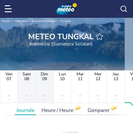
Météo
Indonésie
Sumatera Selatan
Tungkal
METEO TUNGKAL
Indonésie (Sumatera Selatan)
Ven
Sam
Dim
Lun
Mar
Mer
Jeu
V
07
08
09
10
11
12
13
-
-
-
-
-
-
-
-
-
-
-
-
-
-
Journée
Heure / Heure
Comparer