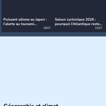
Puissant séisme au Japon :
Saison cyclonique 2026 :
l’alerte au tsunami
pourquoi l’Atlantique reste
désormais levée
28/07
très calme à ce stade ?
22/07
Géographie et climat