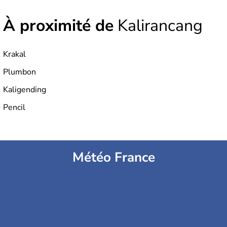
6000 sont habitées. C'est en 1945 que son
indépendance est prononcée. La population atteint les
À proximité de
Kalirancang
200 millions d'habitants, élevés dans le respect des
cultures et le culte du corps, notamment au travers des
célèbres danses indonésiennes.
Krakal
Plumbon
Kaligending
Pencil
Météo France