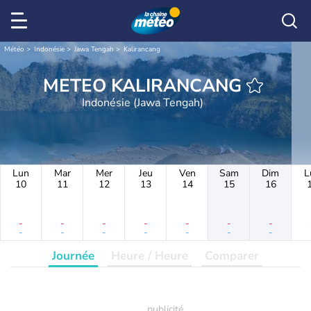
Météo
Indonésie
Jawa Tengah
Kalirancang
METEO KALIRANCANG
Indonésie (Jawa Tengah)
Lun
Mar
Mer
Jeu
Ven
Sam
Dim
L
10
11
12
13
14
15
16
-
-
-
-
-
-
-
-
-
-
-
-
-
-
Journée
Heure / Heure
Comparer