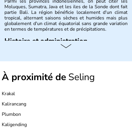
Parmi les provinces indonésiennes, on peut citer les
Moluques, Sumatra, Java et les iles de la Sonde dont fait
partie Bali. La région bénéficie localement d'un climat
tropical, alternant saisons sèches et humides mais plus
globalement d'un climat équatorial sans grande variation
en termes de températures et de précipitations.
Histoire et administration
République démocratique dont la capitale est Jakarta,
l'Indonésie est constituée de plus de 17000 îles dont
6000 sont habitées. C'est en 1945 que son
indépendance est prononcée. La population atteint les
À proximité de
Seling
200 millions d'habitants, élevés dans le respect des
cultures et le culte du corps, notamment au travers des
célèbres danses indonésiennes.
Krakal
Kalirancang
Plumbon
Kaligending