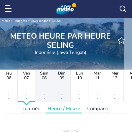
Météo
Indonésie
Jawa Tengah
Seling
METEO HEURE PAR HEURE
SELING
Indonésie (Jawa Tengah)
Jeu
Ven
Sam
Dim
Lun
Mar
Mer
J
06
07
08
09
10
11
12
-
-
-
-
-
-
-
-
-
-
-
-
-
-
Journée
Heure / Heure
Comparer