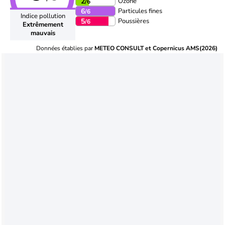
Ozone
2
/6
Particules fines
6
/6
Indice pollution
Poussières
5
/6
Extrêmement
mauvais
Données établies par
METEO CONSULT et Copernicus AMS(2026)