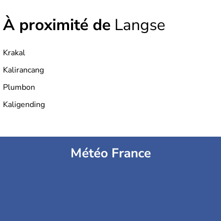
6000 sont habitées. C'est en 1945 que son
indépendance est prononcée. La population atteint les
À proximité de
Langse
200 millions d'habitants, élevés dans le respect des
cultures et le culte du corps, notamment au travers des
célèbres danses indonésiennes.
Krakal
Kalirancang
Plumbon
Kaligending
Météo France