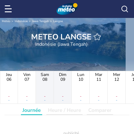
Météo
Indonésie
Jawa Tengah
Langse
METEO LANGSE
Indonésie (Jawa Tengah)
Jeu
Ven
Sam
Dim
Lun
Mar
Mer
J
06
07
08
09
10
11
12
-
-
-
-
-
-
-
-
-
-
-
-
-
-
Journée
Heure / Heure
Comparer