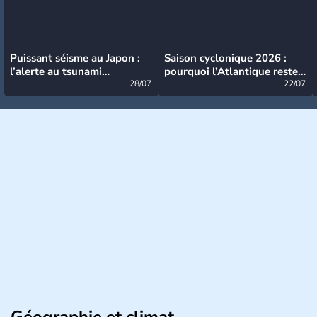
Puissant séisme au Japon :
Saison cyclonique 2026 :
l’alerte au tsunami
pourquoi l’Atlantique reste
désormais levée
28/07
très calme à ce stade ?
22/07
Géographie et climat