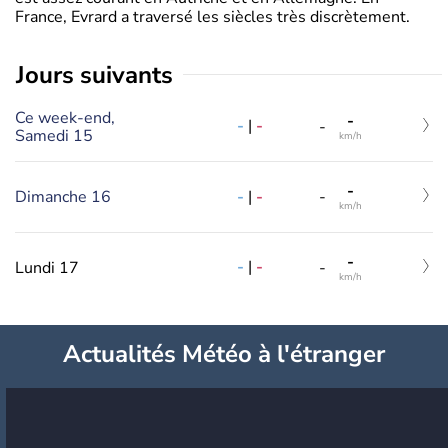
France, Evrard a traversé les siècles très discrètement.
jours suivants
Ce week-end,
-
-
|
-
-
Samedi 15
km/h
-
-
|
-
Dimanche 16
-
km/h
-
-
|
-
Lundi 17
-
km/h
Actualités Météo à l'étranger