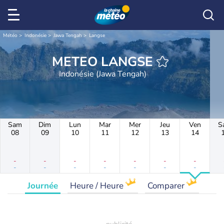
Météo
Indonésie
Jawa Tengah
Langse
METEO LANGSE
Indonésie (Jawa Tengah)
Sam
Dim
Lun
Mar
Mer
Jeu
Ven
S
08
09
10
11
12
13
14
-
-
-
-
-
-
-
-
-
-
-
-
-
-
Journée
Heure / Heure
Comparer