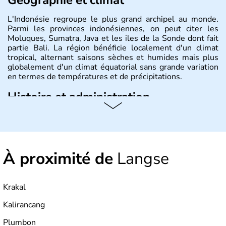
L'Indonésie regroupe le plus grand archipel au monde.
Parmi les provinces indonésiennes, on peut citer les
Moluques, Sumatra, Java et les iles de la Sonde dont fait
partie Bali. La région bénéficie localement d'un climat
tropical, alternant saisons sèches et humides mais plus
globalement d'un climat équatorial sans grande variation
en termes de températures et de précipitations.
Histoire et administration
République démocratique dont la capitale est Jakarta,
l'Indonésie est constituée de plus de 17000 îles dont
6000 sont habitées. C'est en 1945 que son
indépendance est prononcée. La population atteint les
À proximité de
Langse
200 millions d'habitants, élevés dans le respect des
cultures et le culte du corps, notamment au travers des
célèbres danses indonésiennes.
Krakal
Kalirancang
Plumbon