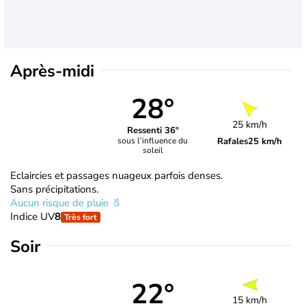
Après-midi
28°
25 km/h
Ressenti 36°
Rafales
25 km/h
sous l’influence du
soleil
Eclaircies et passages nuageux parfois denses.
Sans précipitations.
Aucun risque de pluie
Indice UV
8
Très fort
Soir
22°
15 km/h