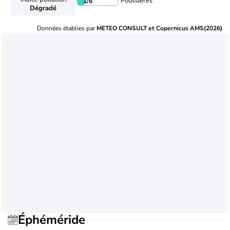
Poussières
1
/6
Dégradé
Données établies par
METEO CONSULT et Copernicus AMS(2026)
Éphéméride