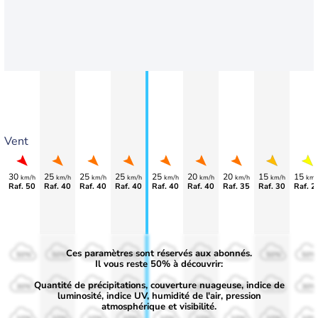
Vent
30
25
25
25
25
20
20
15
15
km/h
km/h
km/h
km/h
km/h
km/h
km/h
km/h
km/
Raf. 50
Raf. 40
Raf. 40
Raf. 40
Raf. 40
Raf. 40
Raf. 35
Raf. 30
Raf. 2
Ces paramètres sont réservés aux abonnés.
50%
50%
50%
50%
50%
50%
50%
50%
50%
Il vous reste 50% à découvrir:
Quantité de précipitations, couverture nuageuse, indice de
30%
30%
30%
30%
30%
30%
30%
30%
30%
luminosité, indice UV, humidité de l'air, pression
atmosphérique et visibilité.