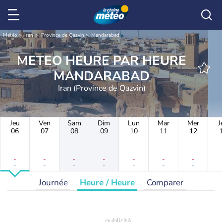
Météo
Iran
Province de Qazvin
Mandarabad
METEO HEURE PAR HEURE
MANDARABAD
Iran (Province de Qazvin)
Jeu
Ven
Sam
Dim
Lun
Mar
Mer
J
06
07
08
09
10
11
12
-
-
-
-
-
-
-
-
-
-
-
-
-
-
Journée
Heure / Heure
Comparer