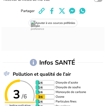
Partager
Ajouter à vos sources préférées
Infos SANTÉ
Pollution et qualité de l'air
Dioxyde d'azote
1
/6
Dioxyde de soufre
1
/6
3
Monoxyde de carbone
1
/6
/6
Ozone
3
/6
Particules fines
1
/6
Indice pollution