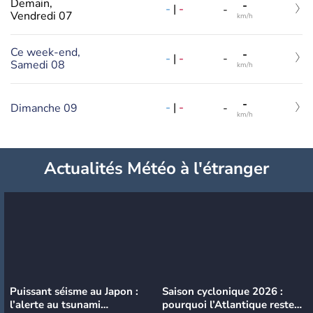
Demain,
-
-
|
-
-
Vendredi 07
km/h
Ce week-end,
-
-
|
-
-
Samedi 08
km/h
-
-
|
-
Dimanche 09
-
km/h
Actualités Météo à l'étranger
Puissant séisme au Japon :
Saison cyclonique 2026 :
l’alerte au tsunami
pourquoi l’Atlantique reste