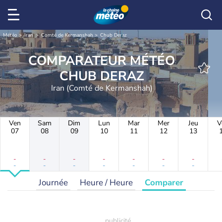
Météo
Iran
Comté de Kermanshah
Chub Deraz
COMPARATEUR MÉTÉO
CHUB DERAZ
Iran (Comté de Kermanshah)
Ven
Sam
Dim
Lun
Mar
Mer
Jeu
V
07
08
09
10
11
12
13
-
-
-
-
-
-
-
-
-
-
-
-
-
-
Journée
Heure / Heure
Comparer