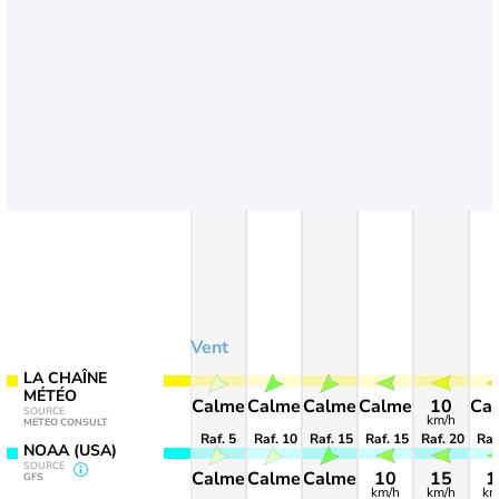
Vent
LA CHAÎNE
MÉTÉO
Calme
Calme
Calme
Calme
10
Ca
SOURCE
km/h
METEO CONSULT
Raf. 5
Raf. 10
Raf. 15
Raf. 15
Raf. 20
Raf
NOAA (USA)
SOURCE
Calme
Calme
Calme
10
15
1
GFS
km/h
km/h
km