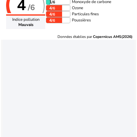
4
Monoxyde de carbone
1
/6
/6
Ozone
4
/6
Particules fines
4
/6
Indice pollution
Poussières
4
/6
Mauvais
Données établies par
Copernicus AMS(2026)