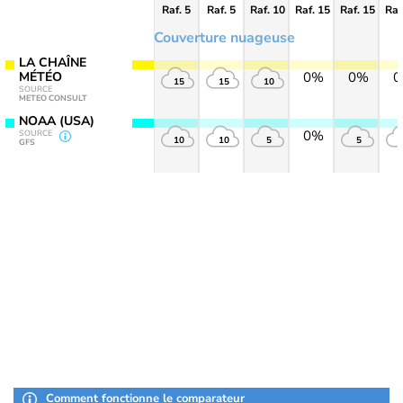
Raf. 5
Raf. 5
Raf. 10
Raf. 15
Raf. 15
Raf
Couverture nuageuse
LA CHAÎNE
MÉTÉO
0%
0%
15
15
10
SOURCE
METEO CONSULT
NOAA (USA)
0%
SOURCE
10
10
5
5
GFS
Comment fonctionne le comparateur