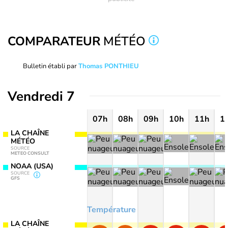
COMPARATEUR
MÉTÉO
Bulletin établi par
Thomas PONTHIEU
Vendredi 7
07h
08h
09h
10h
11h
1
LA CHAÎNE
MÉTÉO
SOURCE
METEO CONSULT
NOAA (USA)
SOURCE
GFS
Température
LA CHAÎNE