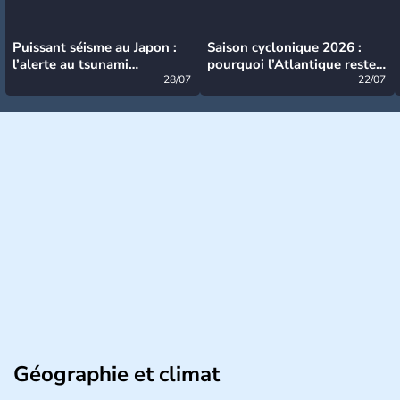
Puissant séisme au Japon :
Saison cyclonique 2026 :
l’alerte au tsunami
pourquoi l’Atlantique reste
désormais levée
28/07
très calme à ce stade ?
22/07
Géographie et climat