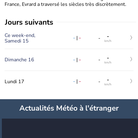
France, Evrard a traversé les siècles très discrètement.
jours suivants
Ce week-end,
-
-
|
-
-
Samedi 15
km/h
-
-
|
-
Dimanche 16
-
km/h
-
-
|
-
Lundi 17
-
km/h
Actualités Météo à l'étranger