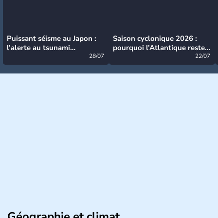
Puissant séisme au Japon :
Saison cyclonique 2026 :
l’alerte au tsunami
pourquoi l’Atlantique reste
désormais levée
28/07
très calme à ce stade ?
22/07
Géographie et climat