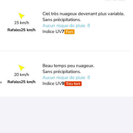
Ciel très nuageux devenant plus variable.
Sans précipitations.
15 km/h
Aucun risque de pluie
Rafales
25 km/h
Indice UV
7
Fort
Beau temps peu nuageux.
Sans précipitations.
20 km/h
Aucun risque de pluie
Rafales
25 km/h
du
Indice UV
9
Très fort