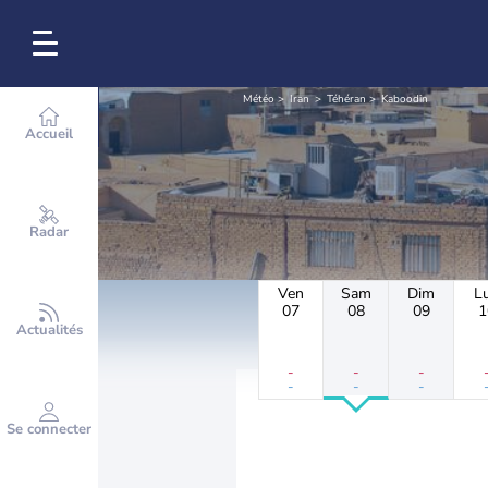
Météo
Iran
Téhéran
Kaboodin
Accueil
Radar
Ven
Sam
Dim
L
07
08
09
1
Actualités
-
-
-
-
-
-
Se connecter