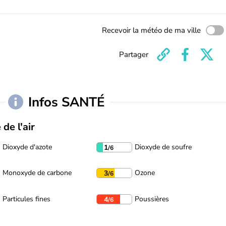
Recevoir la météo de ma ville
Partager
Infos SANTÉ
 de l'air
Dioxyde d'azote
Dioxyde de soufre
1
/6
Monoxyde de carbone
Ozone
3
/6
Particules fines
Poussières
4
/6