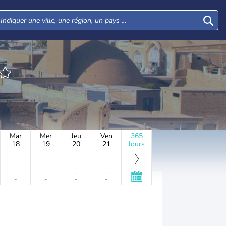
Mar
Mer
Jeu
Ven
365
18
19
20
21
Jours
-
-
-
-
-
-
-
-