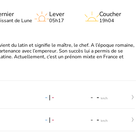
rnier
Lever
Coucher
oissant de Lune
05h17
19h04
t du latin et signifie le maître, le chef. A l’époque romaine,
partenance avec l’empereur. Son succès lui a permis de se
latine. Actuellement, c’est un prénom mixte en France et
-
|
-
-
-
km/h
-
|
-
-
-
km/h