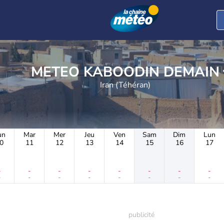
METEO KABOODIN DEMAIN
Iran (Téhéran)
un
Mar
Mer
Jeu
Ven
Sam
Dim
Lun
0
11
12
13
14
15
16
17
-
-
-
-
-
-
-
-
-
-
-
-
-
-
-
-