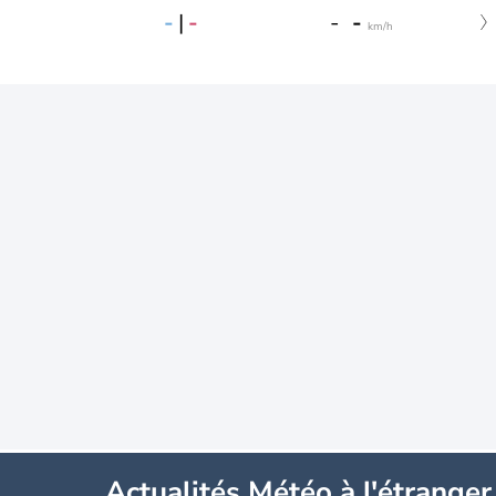
-
|
-
-
-
km/h
Actualités Météo à l'étranger