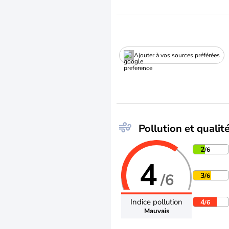
Ajouter à vos sources préférées
Pollution et qualité
2
/6
4
/6
3
/6
Indice pollution
4
/6
Mauvais