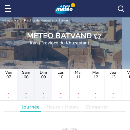
Météo
Iran
Province du Khuzestan
Batvand
METEO BATVAND
Iran (Province du Khuzestan)
Ven
Sam
Dim
Lun
Mar
Mer
Jeu
V
07
08
09
10
11
12
13
-
-
-
-
-
-
-
-
-
-
-
-
-
-
Journée
Heure / Heure
Comparer