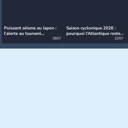
Puissant séisme au Japon :
Saison cyclonique 2026 :
l’alerte au tsunami
pourquoi l’Atlantique reste
désormais levée
28/07
très calme à ce stade ?
22/07