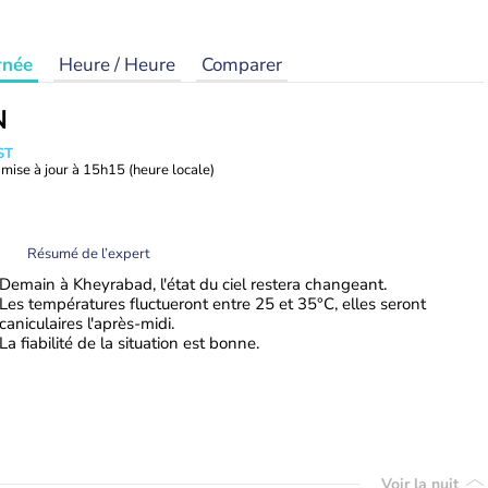
rnée
Heure / Heure
Comparer
N
ST
mise à jour à
15h15
(heure locale)
Résumé de l’expert
Demain à Kheyrabad, l'état du ciel restera changeant.
Les températures fluctueront entre 25 et 35°C, elles seront
caniculaires l'après-midi.
La fiabilité de la situation est bonne.
Voir la nuit