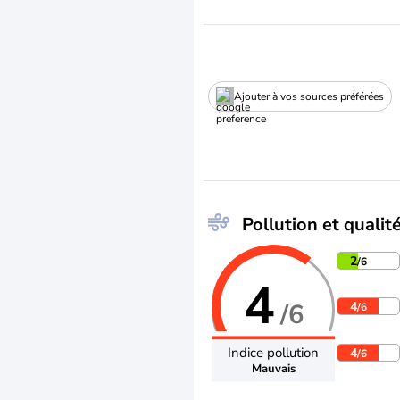
Ajouter à vos sources préférées
Pollution et qualité
2
/6
4
/6
4
/6
Indice pollution
4
/6
Mauvais