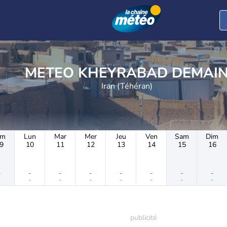
METEO KHEYRABAD DEMAI
Iran (Téhéran)
im
Lun
Mar
Mer
Jeu
Ven
Sam
Dim
9
10
11
12
13
14
15
16
-
-
-
-
-
-
-
-
-
-
-
-
-
-
-
-