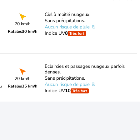
Ciel à moitié nuageux.
Sans précipitations.
20 km/h
Aucun risque de pluie
Rafales
30 km/h
Indice UV
8
Très fort
Eclaircies et passages nuageux parfois
denses.
Sans précipitations.
20 km/h
Aucun risque de pluie
Rafales
35 km/h
du
Indice UV
10
Très fort