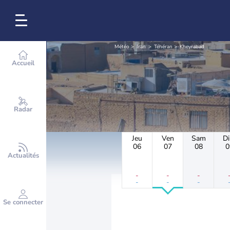
Météo
Iran
Téhéran
Kheyrabad
Accueil
Radar
Jeu
Ven
Sam
D
06
07
08
0
Actualités
-
-
-
-
-
-
Se connecter