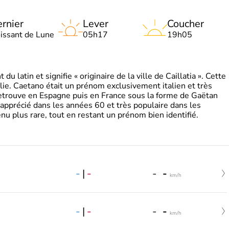
rnier
Lever
Coucher
oissant de Lune
05h17
19h05
 latin et signifie « originaire de la ville de Caillatia ». Cette
lie. Caetano était un prénom exclusivement italien et très
retrouve en Espagne puis en France sous la forme de Gaëtan
 apprécié dans les années 60 et très populaire dans les
nu plus rare, tout en restant un prénom bien identifié.
-
|
-
-
-
km/h
-
|
-
-
-
km/h