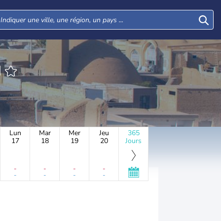
N
Lun
Mar
Mer
Jeu
365
17
18
19
20
Jours
-
-
-
-
-
-
-
-