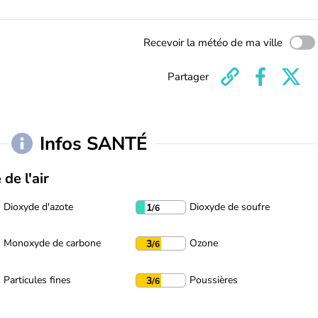
Recevoir la météo de ma ville
Partager
Infos SANTÉ
 de l'air
Dioxyde d'azote
Dioxyde de soufre
1
/6
Monoxyde de carbone
Ozone
3
/6
Particules fines
Poussières
3
/6