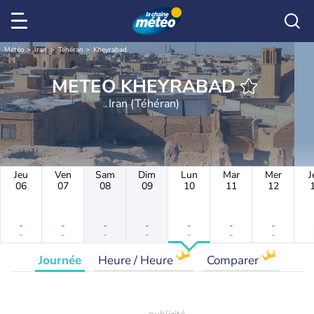
Météo
Iran
Téhéran
Kheyrabad
METEO KHEYRABAD
Iran (Téhéran)
Jeu
Ven
Sam
Dim
Lun
Mar
Mer
J
06
07
08
09
10
11
12
-
-
-
-
-
-
-
-
-
-
-
-
-
-
Journée
Heure / Heure
Comparer