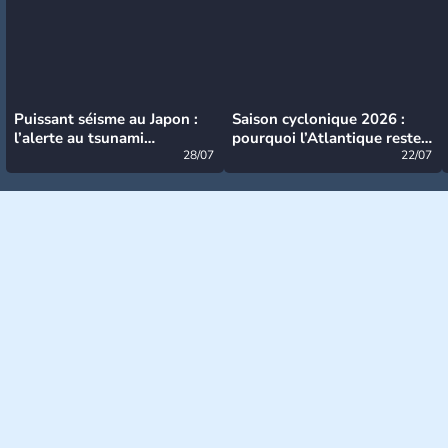
Puissant séisme au Japon :
Saison cyclonique 2026 :
l’alerte au tsunami
pourquoi l’Atlantique reste
désormais levée
28/07
très calme à ce stade ?
22/07