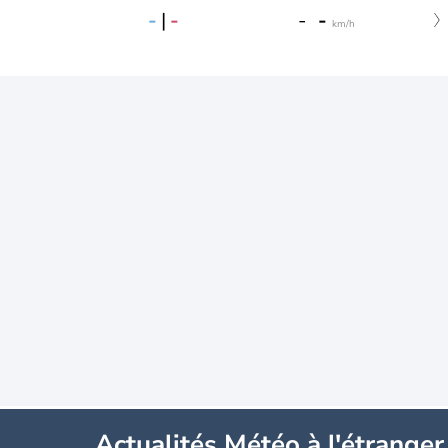
-
|
-
-
-
km/h
Actualités Météo à l'étranger