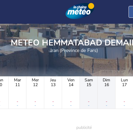
d
METEO HEMMATABAD DEMA
Iran (Province de Fars)
un
Mar
Mer
Jeu
Ven
Sam
Dim
Lun
0
11
12
13
14
15
16
17
-
-
-
-
-
-
-
-
-
-
-
-
-
-
-
-