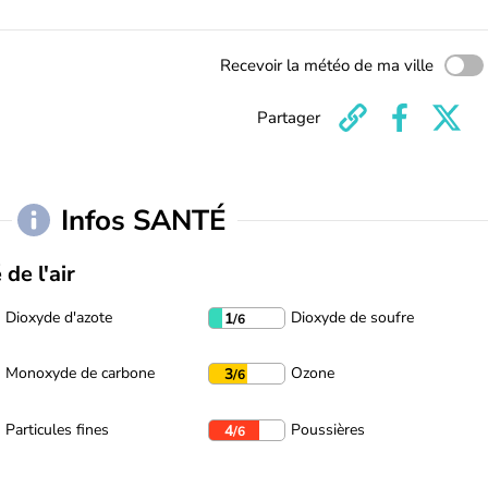
Recevoir la météo de ma ville
Partager
Infos SANTÉ
 de l'air
Dioxyde d'azote
Dioxyde de soufre
1
/6
Monoxyde de carbone
Ozone
3
/6
Particules fines
Poussières
4
/6