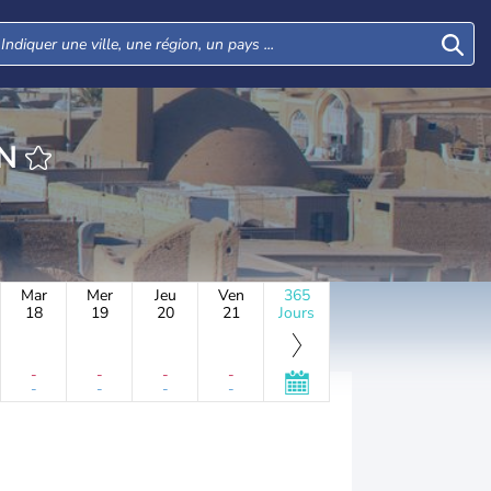
IN
Mar
Mer
Jeu
Ven
365
18
19
20
21
Jours
-
-
-
-
-
-
-
-