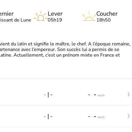
rnier
Lever
Coucher
oissant de Lune
05h19
18h50
t du latin et signifie le maître, le chef. A l’époque romaine,
partenance avec l’empereur. Son succès lui a permis de se
latine. Actuellement, c’est un prénom mixte en France et
-
|
-
-
-
km/h
-
|
-
-
-
km/h