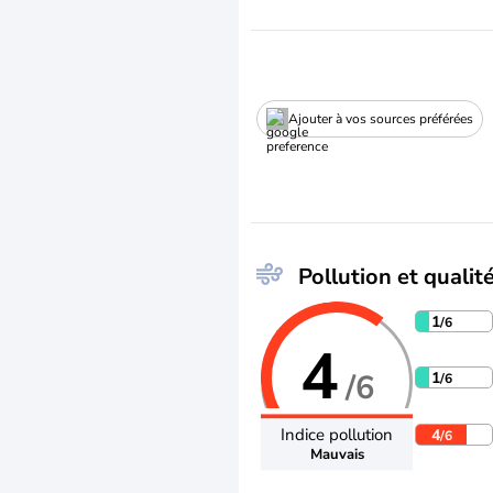
Ajouter à vos sources préférées
Pollution et qualité
1
/6
4
/6
1
/6
Indice pollution
4
/6
Mauvais