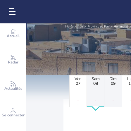
Météo
Iran
Province de Fars
Hemmataba
Accueil
Radar
Ven
Sam
Dim
L
07
08
09
1
Actualités
-
-
-
-
-
-
Se connecter