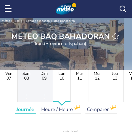
Météo
Iran
Province d'Ispahan
Baq Bahadoran
METEO BAQ BAHADORAN
Iran (Province d'Ispahan)
Ven
Sam
Dim
Lun
Mar
Mer
Jeu
V
07
08
09
10
11
12
13
-
-
-
-
-
-
-
-
-
-
-
-
-
-
Journée
Heure / Heure
Comparer