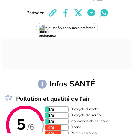
Partager
Ajouter à vos sources préférées
Infos SANTÉ
Pollution et qualité de l'air
Dioxyde d'azote
1
/6
Dioxyde de soufre
1
/6
5
Monoxyde de carbone
1
/6
/6
Ozone
4
/6
Particules fines
4
/6