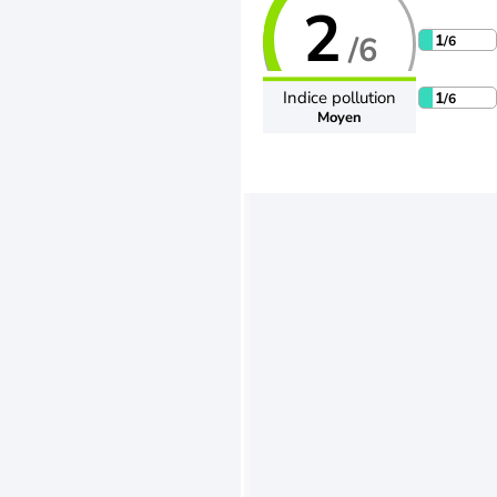
2
/6
1
/6
Indice pollution
1
/6
Moyen