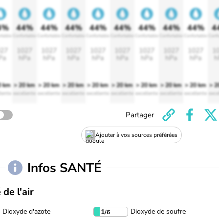
4%
44%
44%
44%
44%
44%
44%
44%
44%
4
rtable
Confortable
Confortable
Confortable
Confortable
Confortable
Confortable
Confortable
Confortable
Confo
27
1027
1027
1027
1027
1027
1027
1027
1027
1
Pa
hPa
hPa
hPa
hPa
hPa
hPa
hPa
hPa
h
0 km
> 20 km
> 20 km
> 20 km
> 20 km
> 20 km
> 20 km
> 20 km
> 20 km
> 2
lente
excellente
excellente
excellente
excellente
excellente
excellente
excellente
excellente
exce
Partager
Ajouter à vos sources préférées
Infos SANTÉ
 de l'air
Dioxyde d'azote
Dioxyde de soufre
1
/6