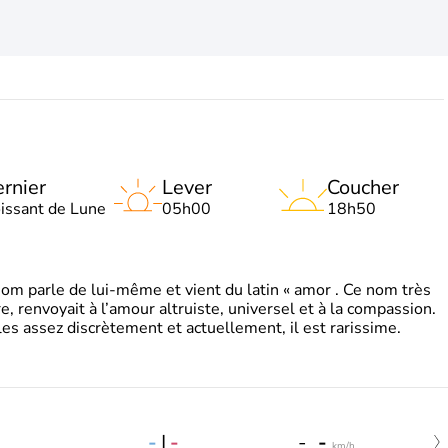
rnier
Lever
Coucher
oissant de Lune
05h00
18h50
 parle de lui-même et vient du latin « amor . Ce nom très
, renvoyait à l’amour altruiste, universel et à la compassion.
es assez discrètement et actuellement, il est rarissime.
-
|
-
-
-
km/h