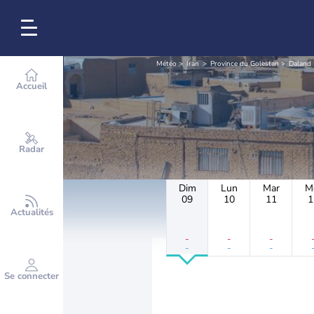
Météo
Iran
Province du Golestan
Daland
Accueil
Radar
Dim
Lun
Mar
M
09
10
11
1
Actualités
-
-
-
-
-
-
Se connecter