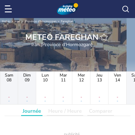
Météo
Iran
Province d'Hormozgan
Fareghan
METEO FAREGHAN
Iran (Province d'Hormozgan)
Sam
Dim
Lun
Mar
Mer
Jeu
Ven
S
08
09
10
11
12
13
14
-
-
-
-
-
-
-
-
-
-
-
-
-
-
Journée
Heure / Heure
Comparer