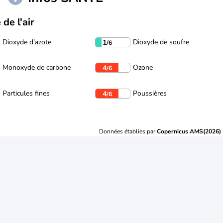
 de l'air
Dioxyde d'azote
Dioxyde de soufre
1
/6
Monoxyde de carbone
Ozone
4
/6
Particules fines
Poussières
4
/6
Données établies par
Copernicus AMS(2026)