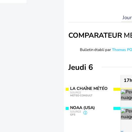
Jou
COMPARATEUR
M
Bulletin établi par
Thomas P
Jeudi 6
17
LA CHAÎNE MÉTÉO
SOURCE
METEO CONSULT
NOAA (USA)
SOURCE
GFS