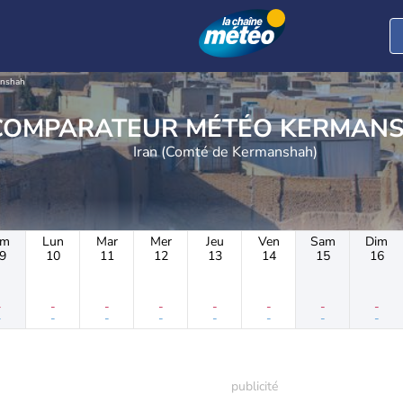
nshah
COMPARATEUR MÉTÉO 
Iran (Comté de Kermanshah)
im
Lun
Mar
Mer
Jeu
Ven
Sam
Dim
9
10
11
12
13
14
15
16
-
-
-
-
-
-
-
-
-
-
-
-
-
-
-
-