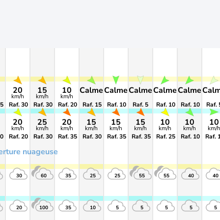
20
15
10
Calme
Calme
Calme
Calme
Calme
Cal
km/h
km/h
km/h
25
Raf. 30
Raf. 30
Raf. 20
Raf. 15
Raf. 10
Raf. 5
Raf. 10
Raf. 10
Raf. 
20
25
20
15
15
15
10
10
10
km/h
km/h
km/h
km/h
km/h
km/h
km/h
km/h
km/
10
Raf. 20
Raf. 30
Raf. 35
Raf. 30
Raf. 35
Raf. 35
Raf. 25
Raf. 10
Raf. 
erture nuageuse
30
60
35
25
25
55
55
40
40
20
100
35
10
5
5
5
5
5