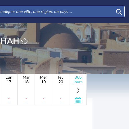
KERMANSHAH
Lun
Mar
Mer
Jeu
365
17
18
19
20
Jours
-
-
-
-
-
-
-
-