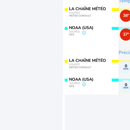
Temp
LA CHAÎNE MÉTÉO
SOURCE
38°
METEO CONSULT
NOAA (USA)
SOURCE
37°
GFS
Préci
LA CHAÎNE MÉTÉO
SOURCE
0
METEO CONSULT
mm
NOAA (USA)
SOURCE
0
GFS
mm