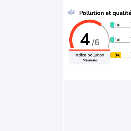
Pollution et qualité
1
/6
4
/6
1
/6
Indice pollution
3
/6
Mauvais