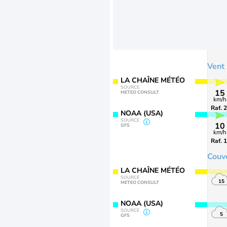
Vent
LA CHAÎNE MÉTÉO
SOURCE
15
METEO CONSULT
km/h
Raf. 
NOAA (USA)
SOURCE
10
GFS
km/h
Raf. 
Couv
LA CHAÎNE MÉTÉO
SOURCE
15
METEO CONSULT
NOAA (USA)
SOURCE
5
GFS