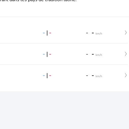
-
|
-
-
-
km/h
-
|
-
-
-
km/h
-
|
-
-
-
km/h