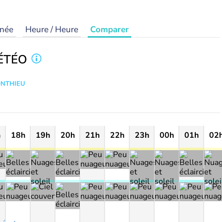
rnée
Heure / Heure
Comparer
ÉTÉO
ONTHIEU
h
18h
19h
20h
21h
22h
23h
00h
01h
02