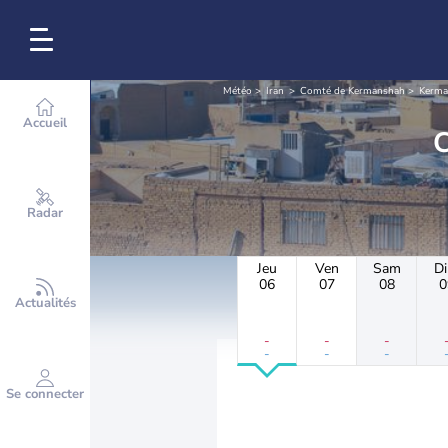
Météo
Iran
Comté de Kermanshah
Kerma
Accueil
Radar
Jeu
Ven
Sam
D
06
07
08
0
Actualités
-
-
-
-
-
-
Se connecter