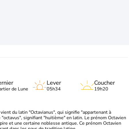
rnier
Lever
Coucher
artier de Lune
05h34
19h20
ient du latin "Octavianus", qui signifie "appartenant à
"octavus", signifiant "huitième" en latin. Le prénom Octavien
pire et une certaine noblesse antique. Ce prénom Octavien
rant dans les pays de tradition latine.