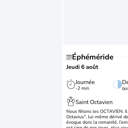
Éphéméride
Jeudi 6 août
Journée
De
-2 min
qu
Saint Octavien
Nous fêtons les OCTAVIEN. Il v
Octavius", lui-même dérivé de 
évoque donc la romanité, l’em
est rare de nos jours, plus cou