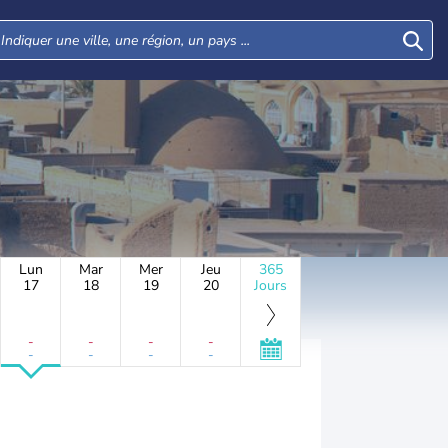
Lun
Mar
Mer
Jeu
365
17
18
19
20
Jours
-
-
-
-
-
-
-
-