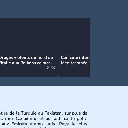
Orages violents du nord de
Canicule intense en
Ca
l'Italie aux Balkans ce mardi
Méditerranée : près de 50°C
Ma
: grosse grêle, violentes
21/07
et des incendies hors de
21/07
rafales et pluies intenses
contrôle en Espagne
étire de la Turquie au Pakistan, sur plus de
la mer Caspienne et au sud par le golfe
 aux Emirats arabes unis. Pays le plus