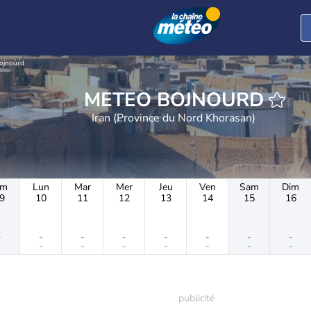
ojnourd
METEO BOJNOURD
Iran (Province du Nord Khorasan)
im
Lun
Mar
Mer
Jeu
Ven
Sam
Dim
9
10
11
12
13
14
15
16
-
-
-
-
-
-
-
-
-
-
-
-
-
-
-
-