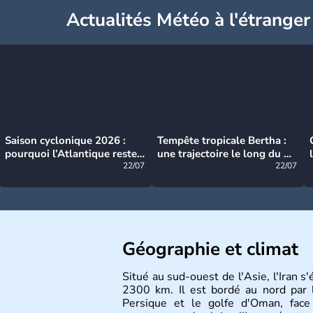
Actualités Météo à l'étranger
Saison cyclonique 2026 :
Tempête tropicale Bertha :
pourquoi l’Atlantique reste
une trajectoire le long du du
très calme à ce stade ?
22/07
littoral américain
22/07
Géographie et climat
Situé au sud-ouest de l'Asie, l'Iran s'
2300 km. Il est bordé au nord par 
Persique et le golfe d'Oman, face