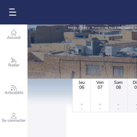
Météo
Iran
Province du Nord Khorasan
B
Accueil
Radar
Jeu
Ven
Sam
D
06
07
08
0
Actualités
-
-
-
-
-
-
Se connecter