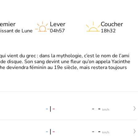
emier
Lever
Coucher
oissant de Lune
04h57
18h32
 vient du grec : dans la mythologie, c’est le nom de l’ami
 de disque. Son sang devint une fleur qu’on appela Yacinthe
he deviendra féminin au 19e siècle, mais restera toujours
-
|
-
-
-
km/h
-
|
-
-
-
km/h