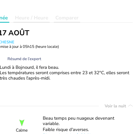
née
Heure / Heure
Comparer
17 AOÛT
UCHESNE
mise à jour à
05h15
(heure locale)
Résumé de l’expert
Lundi à Bojnourd, il fera beau.
Les températures seront comprises entre 23 et 32°C, elles seront
très chaudes l'après-midi.
Voir la nuit
Beau temps peu nuageux devenant
variable.
Faible risque d'averses.
Calme