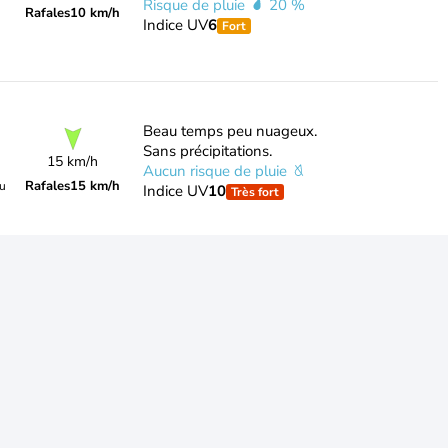
Risque de pluie
20 %
Rafales
10 km/h
Indice UV
6
Fort
Beau temps peu nuageux.
Sans précipitations.
15 km/h
Aucun risque de pluie
Rafales
15 km/h
du
Indice UV
10
Très fort