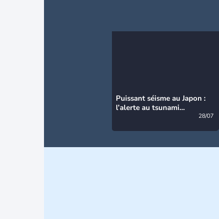
Puissant séisme au Japon :
l’alerte au tsunami
désormais levée
28/07