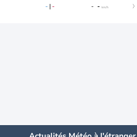
-
|
-
-
-
km/h
Actualités Météo à l'étranger