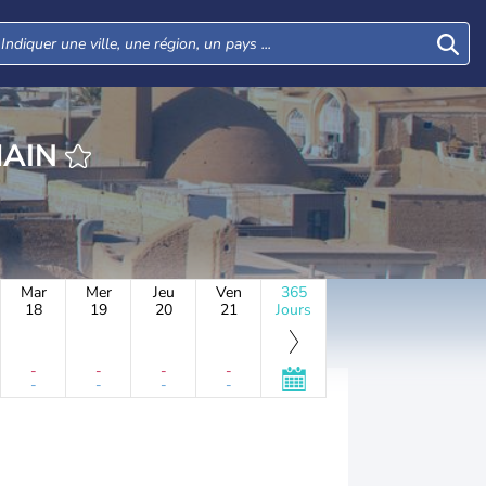
MAIN
Mar
Mer
Jeu
Ven
365
18
19
20
21
Jours
-
-
-
-
-
-
-
-