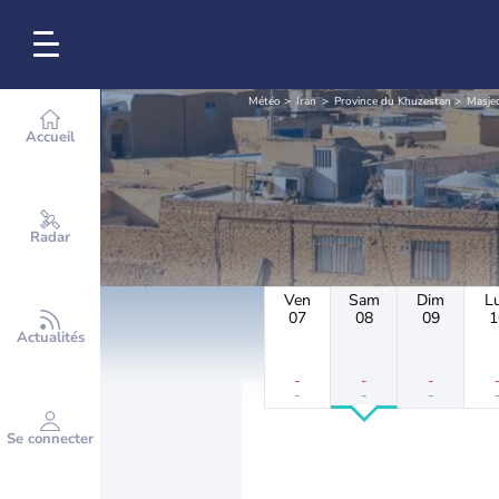
Météo
Iran
Province du Khuzestan
Masje
Accueil
Radar
Ven
Sam
Dim
L
07
08
09
1
Actualités
-
-
-
-
-
-
Se connecter