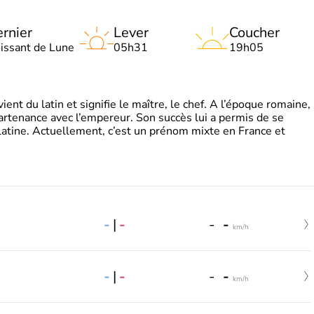
rnier
Lever
Coucher
oissant de Lune
05h31
19h05
t du latin et signifie le maître, le chef. A l’époque romaine,
partenance avec l’empereur. Son succès lui a permis de se
latine. Actuellement, c’est un prénom mixte en France et
-
|
-
-
-
km/h
-
|
-
-
-
km/h