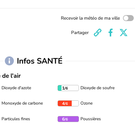
Recevoir la météo de ma ville
Partager
Infos SANTÉ
 de l'air
Dioxyde d'azote
Dioxyde de soufre
1
/6
Monoxyde de carbone
Ozone
4
/6
Particules fines
Poussières
6
/6