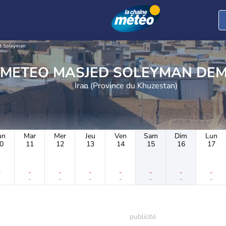
d Soleyman
METEO MASJED SOLEYMAN DE
Iran (Province du Khuzestan)
un
Mar
Mer
Jeu
Ven
Sam
Dim
Lun
0
11
12
13
14
15
16
17
-
-
-
-
-
-
-
-
-
-
-
-
-
-
-
-