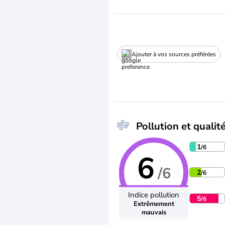
Ajouter à vos sources préférées
Pollution et qualité
1
/6
6
/6
2
/6
Indice pollution
5
/6
Extrêmement
mauvais