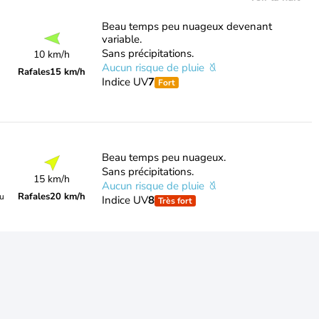
Beau temps peu nuageux devenant
variable.
Sans précipitations.
10 km/h
Aucun risque de pluie
Rafales
15 km/h
Indice UV
7
Fort
Beau temps peu nuageux.
Sans précipitations.
15 km/h
Aucun risque de pluie
Rafales
20 km/h
du
Indice UV
8
Très fort