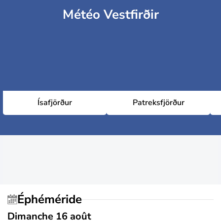
Météo Vestfirðir
Ísafjörður
Patreksfjörður
Éphéméride
Dimanche 16 août