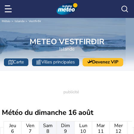
Météo
Islande
Vestfirðir
METEO VESTFIRÐIR
Islande
Carte
Villes principales
Devenez VIP
Météo du
dimanche 16 août
Jeu
Ven
Sam
Dim
Lun
Mar
Mer
6
7
8
9
10
11
12