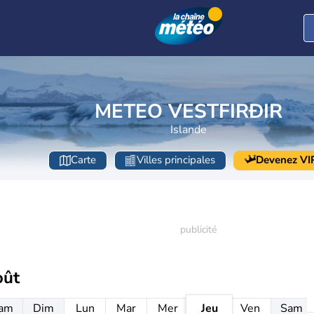
METEO VESTFIRÐIR
Islande
Carte
Villes principales
Devenez VI
oût
am
Dim
Lun
Mar
Mer
Jeu
Ven
Sam