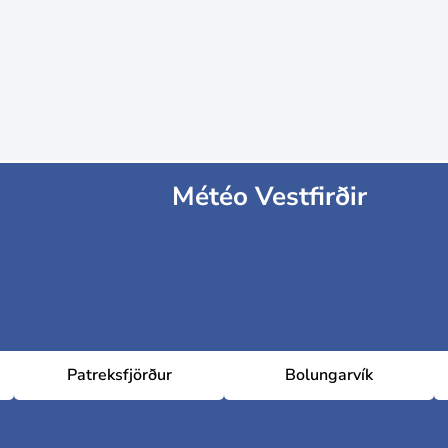
Météo Vestfirðir
Patreksfjörður
Bolungarvík