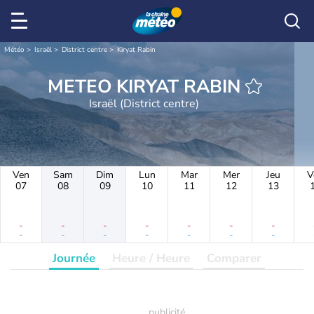
Météo
Israël
District centre
Kiryat Rabin
METEO KIRYAT RABIN
Israël (District centre)
Ven
Sam
Dim
Lun
Mar
Mer
Jeu
V
07
08
09
10
11
12
13
-
-
-
-
-
-
-
-
-
-
-
-
-
-
Journée
Heure / Heure
Comparer