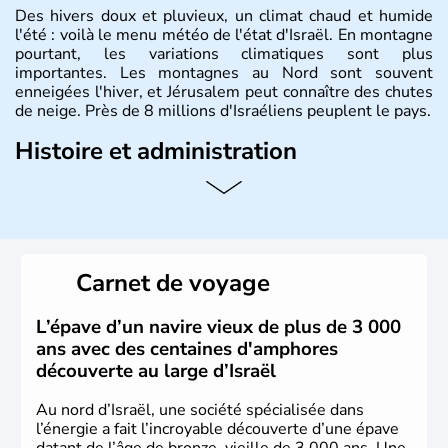
Des hivers doux et pluvieux, un climat chaud et humide
l'été : voilà le menu météo de l'état d'Israël. En montagne
pourtant, les variations climatiques sont plus
importantes. Les montagnes au Nord sont souvent
enneigées l'hiver, et Jérusalem peut connaître des chutes
de neige. Près de 8 millions d'Israéliens peuplent le pays.
Histoire et administration
L'Israël est un état de la partie est de la Méditerranée,
ayant proclamé son indépendance le 14 mai 1948. Israël
a décidé d'établir sa capitale à Jérusalem, mais Tel Aviv
reste le centre politique et économique du pays. Il est
peuplé majoritairement de juifs et connaît désormais un
Carnet de voyage
vrai essor économique dans le domaine des nouvelles
technologies.
L’épave d’un navire vieux de plus de 3 000
ans avec des centaines d'amphores
découverte au large d’Israël
Au nord d’Israël, une société spécialisée dans
l’énergie a fait l’incroyable découverte d’une épave