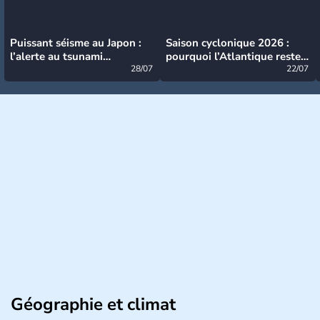
Puissant séisme au Japon :
Saison cyclonique 2026 :
l’alerte au tsunami
pourquoi l’Atlantique reste
désormais levée
28/07
très calme à ce stade ?
22/07
Géographie et climat