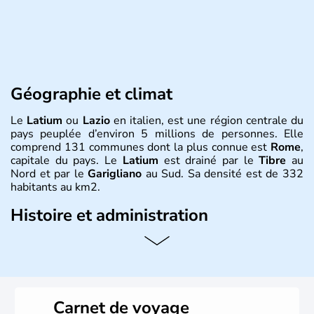
Géographie et climat
Le
Latium
ou
Lazio
en italien, est une région centrale du
pays peuplée d’environ 5 millions de personnes. Elle
comprend 131 communes dont la plus connue est
Rome
,
capitale du pays. Le
Latium
est drainé par le
Tibre
au
Nord et par le
Garigliano
au Sud. Sa densité est de 332
habitants au km2.
Histoire et administration
L’économie du
Latium
est essentiellement agricole, avec
de grandes étendues vinicoles. L’élevage bovin procure
de nombreuses ressources économiques dans la région.
Cimenteries, pétrole et textiles sont les autres industries
phare du
Latium
, porté par ailleurs par une forte activité
Carnet de voyage
touristique grâce à
Rome
.