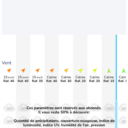
Vent
15
15
15
Calme
Calme
Calme
Calme
Calme
Calm
km/h
km/h
km/h
Raf. 40
Raf. 40
Raf. 35
Raf. 40
Raf. 30
Raf. 20
Raf. 20
Raf. 15
Raf. 1
Ces paramètres sont réservés aux abonnés.
50%
50%
50%
50%
50%
50%
50%
50%
50%
Il vous reste 50% à découvrir:
Quantité de précipitations, couverture nuageuse, indice de
30%
30%
30%
30%
30%
30%
30%
30%
30%
luminosité, indice UV, humidité de l'air, pression