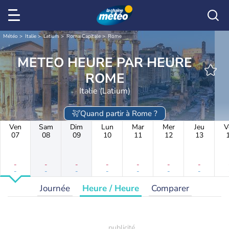
Météo
Italie
Latium
Roma Capitale
Rome
METEO HEURE PAR HEURE
ROME
Italie (Latium)
Quand partir à Rome ?
Ven
Sam
Dim
Lun
Mar
Mer
Jeu
V
07
08
09
10
11
12
13
-
-
-
-
-
-
-
-
-
-
-
-
-
-
Journée
Heure / Heure
Comparer