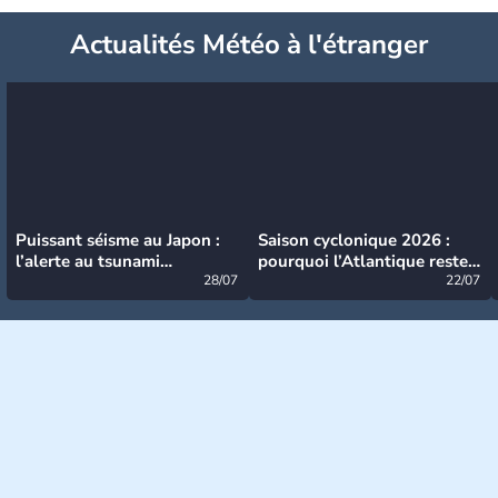
Actualités Météo à l'étranger
Puissant séisme au Japon :
Saison cyclonique 2026 :
l’alerte au tsunami
pourquoi l’Atlantique reste
désormais levée
28/07
très calme à ce stade ?
22/07