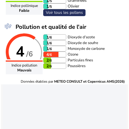
Graminées
1
/5
Indice pollinique
Olivier
1
/5
Faible
Voir tous les pollens
Pollution et qualité de l'air
Dioxyde d'azote
1
/6
Dioxyde de soufre
1
/6
4
Monoxyde de carbone
1
/6
/6
Ozone
4
/6
Particules fines
2
/6
Indice pollution
Poussières
2
/6
Mauvais
Données établies par
METEO CONSULT et Copernicus AMS(2026)