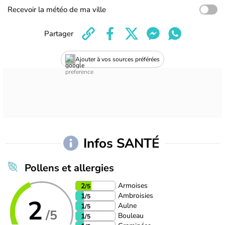
Recevoir la météo de ma ville
Partager
Ajouter à vos sources préférées
Infos SANTÉ
Pollens et allergies
Armoises
2
/5
Ambroisies
1
/5
2
Aulne
1
/5
/5
Bouleau
1
/5