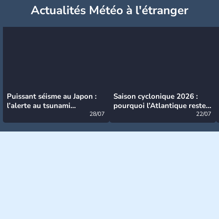
Actualités Météo à l'étranger
Puissant séisme au Japon :
Saison cyclonique 2026 :
l’alerte au tsunami
pourquoi l’Atlantique reste
désormais levée
28/07
très calme à ce stade ?
22/07