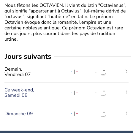
Nous fêtons les OCTAVIEN. Il vient du latin "Octavianus",
qui signifie "appartenant à Octavius", lui-même dérivé de
"octavus", signifiant "huitième" en latin. Le prénom
Octavien évoque donc la romanité, l’empire et une
certaine noblesse antique. Ce prénom Octavien est rare
de nos jours, plus courant dans les pays de tradition
latine.
jours suivants
Demain,
-
-
|
-
-
Vendredi 07
km/h
Ce week-end,
-
-
|
-
-
Samedi 08
km/h
-
-
|
-
Dimanche 09
-
km/h