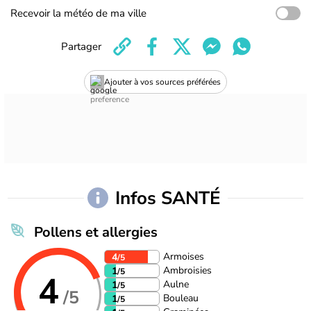
Recevoir la météo de ma ville
Partager
Ajouter à vos sources préférées
Infos SANTÉ
Pollens et allergies
Armoises
4
/5
Ambroisies
1
/5
4
Aulne
1
/5
/5
Bouleau
1
/5