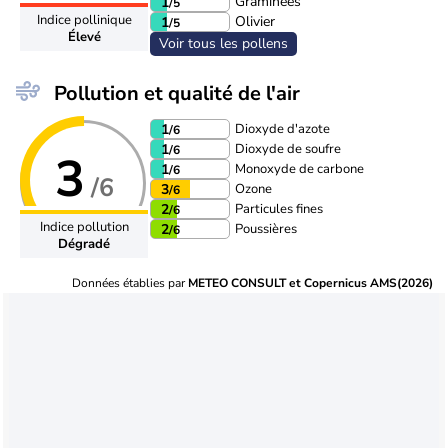
Graminées
1
/5
Indice pollinique
Olivier
1
/5
Élevé
Voir tous les pollens
Pollution et qualité de l'air
Dioxyde d'azote
1
/6
Dioxyde de soufre
1
/6
3
Monoxyde de carbone
1
/6
/6
Ozone
3
/6
Particules fines
2
/6
Indice pollution
Poussières
2
/6
Dégradé
Données établies par
METEO CONSULT et Copernicus AMS(2026)