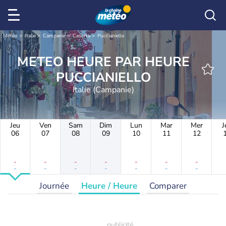
Météo
Italie
Campanie
Caserta
Puccianiello
METEO HEURE PAR HEURE
PUCCIANIELLO
Italie (Campanie)
Jeu
Ven
Sam
Dim
Lun
Mar
Mer
J
06
07
08
09
10
11
12
-
-
-
-
-
-
-
-
-
-
-
-
-
-
Journée
Heure / Heure
Comparer