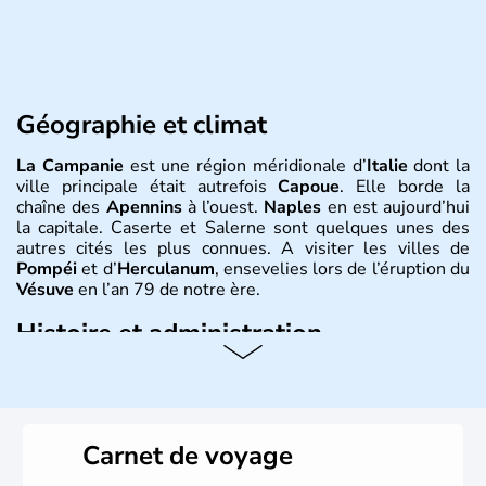
Géographie et climat
La Campanie
est une région méridionale d’
Italie
dont la
ville principale était autrefois
Capoue
. Elle borde la
chaîne des
Apennins
à l’ouest.
Naples
en est aujourd’hui
la capitale. Caserte et Salerne sont quelques unes des
autres cités les plus connues. A visiter les villes de
Pompéi
et d’
Herculanum
, ensevelies lors de l’éruption du
Vésuve
en l’an 79 de notre ère.
Histoire et administration
La Campanie
était célèbre dans les premiers siècles de
l'ère chrétienne pour ses activités métallurgiques et en
particulier la fabrication de
cloches
destinées aux
troupeaux. Les premiers monastères reprendront cet
Carnet de voyage
usage pour avertir les moines des diverses prières et
l'utilisation des cloches s'associera petit à petit aux