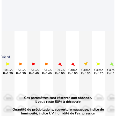
Vent
10
15
15
15
10
Calme
Calme
Calme
Calme
km/h
km/h
km/h
km/h
km/h
Raf. 25
Raf. 35
Raf. 45
Raf. 40
Raf. 50
Raf. 50
Raf. 30
Raf. 20
Raf. 1
Ces paramètres sont réservés aux abonnés.
50%
50%
50%
50%
50%
50%
50%
50%
50%
Il vous reste 50% à découvrir:
Quantité de précipitations, couverture nuageuse, indice de
30%
30%
30%
30%
30%
30%
30%
30%
30%
luminosité, indice UV, humidité de l'air, pression