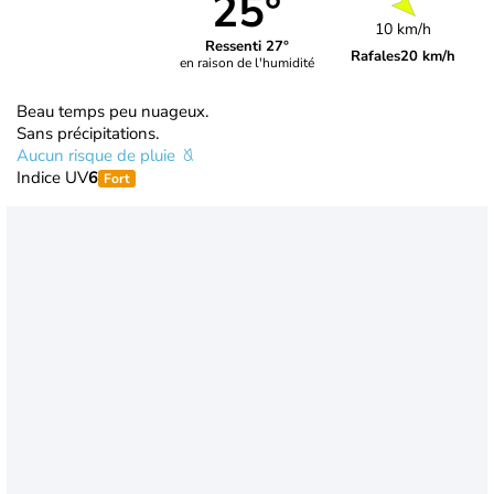
25°
10 km/h
Ressenti 27°
Rafales
20 km/h
en raison de l'humidité
Beau temps peu nuageux.
Sans précipitations.
Aucun risque de pluie
Indice UV
6
Fort