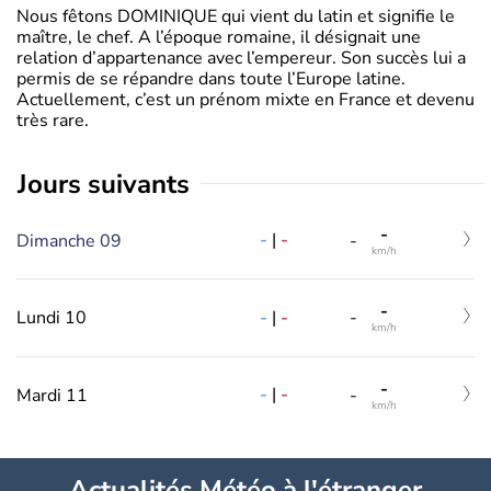
Nous fêtons DOMINIQUE qui vient du latin et signifie le
maître, le chef. A l’époque romaine, il désignait une
relation d’appartenance avec l’empereur. Son succès lui a
permis de se répandre dans toute l’Europe latine.
Actuellement, c’est un prénom mixte en France et devenu
très rare.
jours suivants
-
-
|
-
Dimanche 09
-
km/h
-
-
|
-
Lundi 10
-
km/h
-
-
|
-
Mardi 11
-
km/h
Actualités Météo à l'étranger