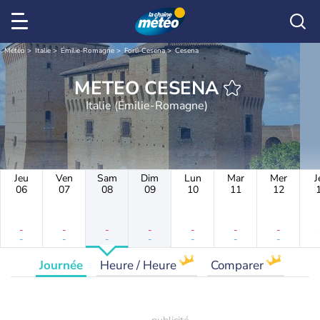
Météo
Italie
Émilie-Romagne
Forlì-Cesena
Cesena
METEO CESENA
Italie (Émilie-Romagne)
Jeu
Ven
Sam
Dim
Lun
Mar
Mer
J
06
07
08
09
10
11
12
-
-
-
-
-
-
-
-
-
-
-
-
-
-
Journée
Heure / Heure
Comparer