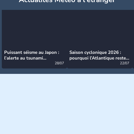
Puissant séisme au Japon :
Saison cyclonique 2026 :
l’alerte au tsunami
pourquoi l’Atlantique reste
désormais levée
28/07
très calme à ce stade ?
22/07