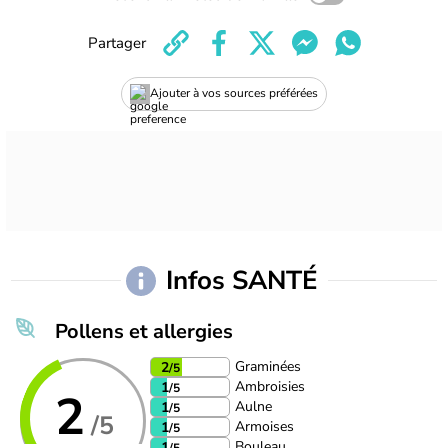
Partager
Ajouter à vos sources préférées
Infos SANTÉ
Pollens et allergies
Graminées
2
/5
Ambroisies
1
/5
2
Aulne
1
/5
/5
Armoises
1
/5
Bouleau
1
/5