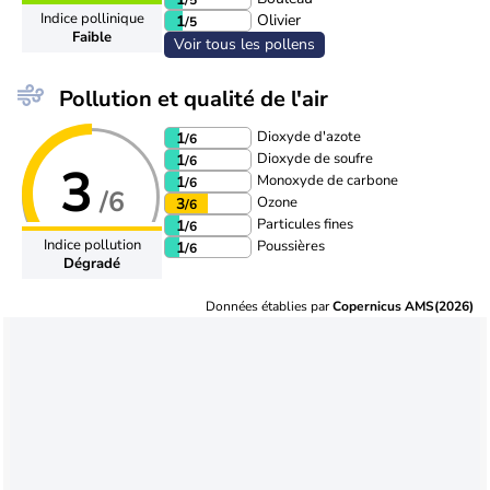
Indice pollinique
Olivier
1
/5
Faible
Voir tous les pollens
Pollution et qualité de l'air
Dioxyde d'azote
1
/6
Dioxyde de soufre
1
/6
3
Monoxyde de carbone
1
/6
/6
Ozone
3
/6
Particules fines
1
/6
Indice pollution
Poussières
1
/6
Dégradé
Données établies par
Copernicus AMS(2026)