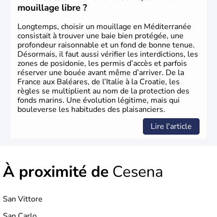
devient sa capitale officielle. Il faudra attendre 1946 pour
mouillage libre ?
qu'un référendum mette fin à la loyauté contraignant à
l'exile la famille royale. La république italienne est alors
Longtemps, choisir un mouillage en Méditerranée
proclamée.
consistait à trouver une baie bien protégée, une
profondeur raisonnable et un fond de bonne tenue.
Désormais, il faut aussi vérifier les interdictions, les
zones de posidonie, les permis d’accès et parfois
réserver une bouée avant même d’arriver. De la
France aux Baléares, de l’Italie à la Croatie, les
règles se multiplient au nom de la protection des
fonds marins. Une évolution légitime, mais qui
bouleverse les habitudes des plaisanciers.
Lire l'article
À proximité de
Cesena
San Vittore
San Carlo