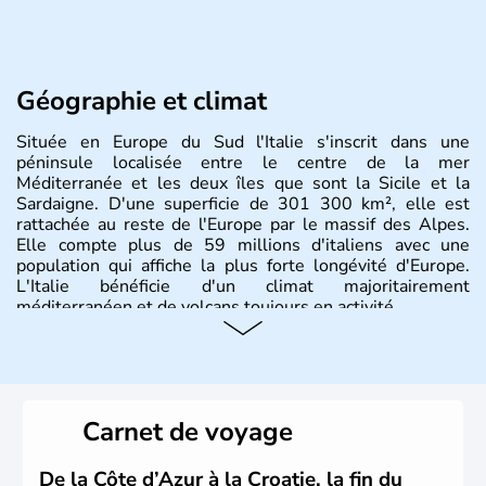
Géographie et climat
Située en Europe du Sud l'Italie s'inscrit dans une
péninsule localisée entre le centre de la mer
Méditerranée et les deux îles que sont la Sicile et la
Sardaigne. D'une superficie de 301 300 km², elle est
rattachée au reste de l'Europe par le massif des Alpes.
Elle compte plus de 59 millions d'italiens avec une
population qui affiche la plus forte longévité d'Europe.
L'Italie bénéficie d'un climat majoritairement
méditerranéen et de volcans toujours en activité.
Histoire et administration
L'Italie est à la base composée de plusieurs civilisations
qui ont contribué à la fondation de Rome au VIIIe siècle
Carnet de voyage
avant J.C. A la suite d'invasions barbares, l'Empire Romain
d'Occident s'effondre au Vème siècle. Le royaume d'Italie
est proclamé en 1861, Rome est annexée en 1870 et
De la Côte d’Azur à la Croatie, la fin du