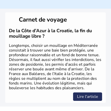
Histoire et administration
L'Italie est à la base composée de plusieurs civilisations
qui ont contribué à la fondation de Rome au VIIIe siècle
Carnet de voyage
avant J.C. A la suite d'invasions barbares, l'Empire Romain
d'Occident s'effondre au Vème siècle. Le royaume d'Italie
est proclamé en 1861, Rome est annexée en 1870 et
De la Côte d’Azur à la Croatie, la fin du
devient sa capitale officielle. Il faudra attendre 1946 pour
mouillage libre ?
qu'un référendum mette fin à la loyauté contraignant à
l'exile la famille royale. La république italienne est alors
Longtemps, choisir un mouillage en Méditerranée
proclamée.
consistait à trouver une baie bien protégée, une
profondeur raisonnable et un fond de bonne tenue.
Désormais, il faut aussi vérifier les interdictions, les
zones de posidonie, les permis d’accès et parfois
réserver une bouée avant même d’arriver. De la
France aux Baléares, de l’Italie à la Croatie, les
règles se multiplient au nom de la protection des
fonds marins. Une évolution légitime, mais qui
bouleverse les habitudes des plaisanciers.
Lire l'article