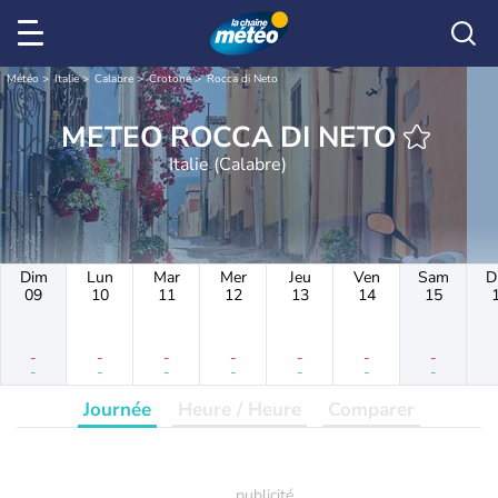
Météo
Italie
Calabre
Crotone
Rocca di Neto
METEO ROCCA DI NETO
Italie (Calabre)
Dim
Lun
Mar
Mer
Jeu
Ven
Sam
D
09
10
11
12
13
14
15
-
-
-
-
-
-
-
-
-
-
-
-
-
-
Journée
Heure / Heure
Comparer