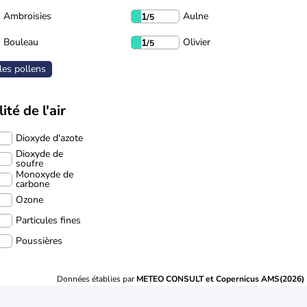
Ambroisies
Aulne
1
/5
Bouleau
Olivier
1
/5
les pollens
ité de l'air
Dioxyde d'azote
Dioxyde de
soufre
Monoxyde de
carbone
Ozone
Particules fines
Poussières
Données établies par
METEO CONSULT et Copernicus AMS(2026)