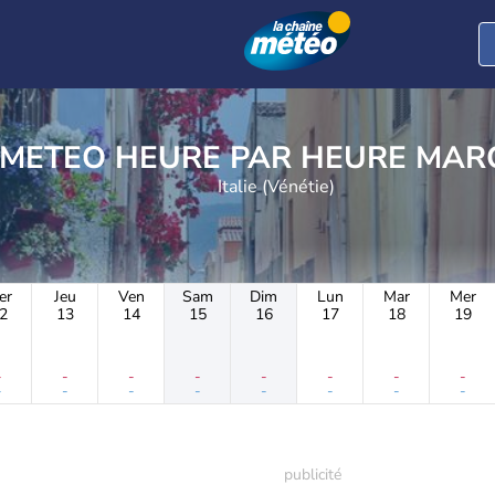
METEO HEURE PAR 
Italie (Vénétie)
er
Jeu
Ven
Sam
Dim
Lun
Mar
Mer
2
13
14
15
16
17
18
19
-
-
-
-
-
-
-
-
-
-
-
-
-
-
-
-