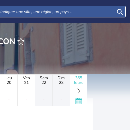
HEURE MARCON
Jeu
Ven
Sam
Dim
365
20
21
22
23
Jours
-
-
-
-
-
-
-
-