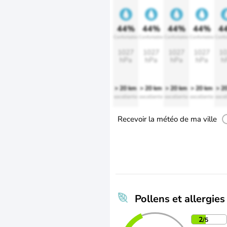
44%
44%
44%
44%
4
Confortable
Confortable
Confortable
Confortable
Confo
1027
1027
1027
1027
10
hPa
hPa
hPa
hPa
h
> 20 km
> 20 km
> 20 km
> 20 km
> 2
excellente
excellente
excellente
excellente
excel
Recevoir la météo de ma ville
Pollens et allergies
2
/5