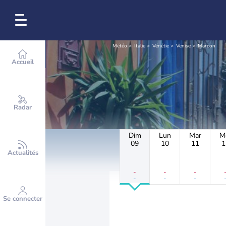
Météo
Italie
Vénétie
Venise
Marcon
Accueil
Radar
Dim
Lun
Mar
M
09
10
11
1
Actualités
-
-
-
-
-
-
Se connecter