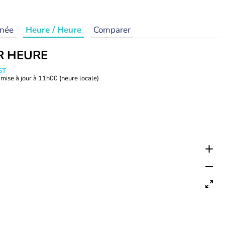
rnée
Heure / Heure
Comparer
R HEURE
ST
mise à jour à
11h00
(heure locale)