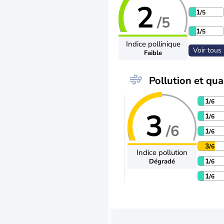
2
1
/5
/5
1
/5
Indice pollinique
Voir tous 
Faible
Pollution et qual
1
/6
3
1
/6
/6
1
/6
3
/6
Indice pollution
1
Dégradé
/6
1
/6