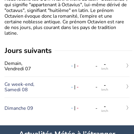
qui signifie "appartenant à Octavius", lui-même dérivé de
"octavus", signifiant "huitième" en latin. Le prénom
Octavien évoque donc la romanité, l’empire et une
certaine noblesse antique. Ce prénom Octavien est rare
de nos jours, plus courant dans les pays de tradition
latine.
jours suivants
Demain,
-
-
|
-
-
Vendredi 07
km/h
Ce week-end,
-
-
|
-
-
Samedi 08
km/h
-
-
|
-
Dimanche 09
-
km/h
Actualités Météo à l'étranger