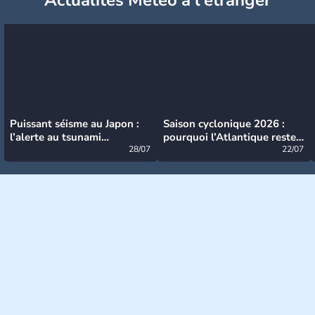
Puissant séisme au Japon :
Saison cyclonique 2026 :
l’alerte au tsunami
pourquoi l’Atlantique reste
désormais levée
28/07
très calme à ce stade ?
22/07