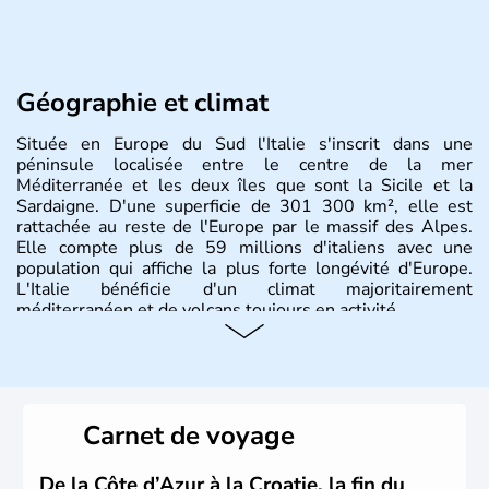
Géographie et climat
Située en Europe du Sud l'Italie s'inscrit dans une
péninsule localisée entre le centre de la mer
Méditerranée et les deux îles que sont la Sicile et la
Sardaigne. D'une superficie de 301 300 km², elle est
rattachée au reste de l'Europe par le massif des Alpes.
Elle compte plus de 59 millions d'italiens avec une
population qui affiche la plus forte longévité d'Europe.
L'Italie bénéficie d'un climat majoritairement
méditerranéen et de volcans toujours en activité.
Histoire et administration
L'Italie est à la base composée de plusieurs civilisations
qui ont contribué à la fondation de Rome au VIIIe siècle
Carnet de voyage
avant J.C. A la suite d'invasions barbares, l'Empire Romain
d'Occident s'effondre au Vème siècle. Le royaume d'Italie
est proclamé en 1861, Rome est annexée en 1870 et
De la Côte d’Azur à la Croatie, la fin du