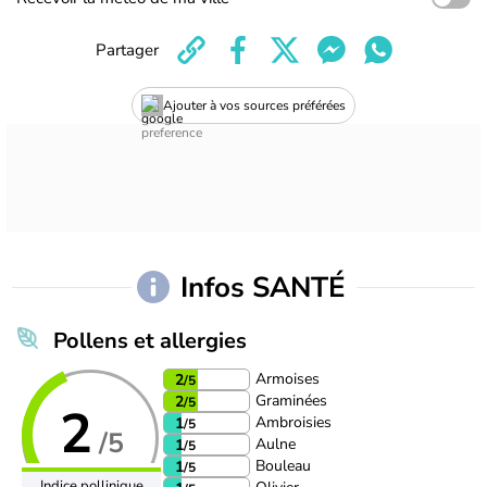
Partager
Ajouter à vos sources préférées
Infos SANTÉ
Pollens et allergies
Armoises
2
/5
Graminées
2
/5
2
Ambroisies
1
/5
/5
Aulne
1
/5
Bouleau
1
/5
Indice pollinique