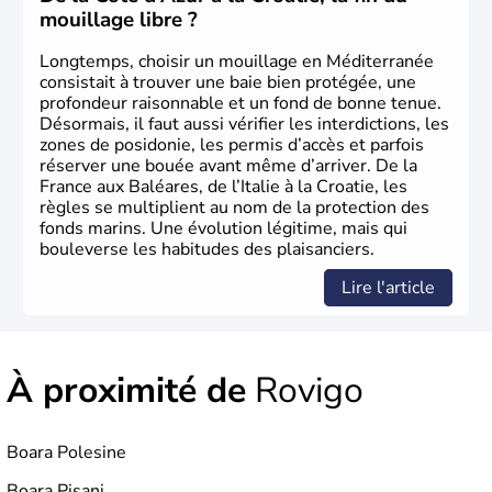
devient sa capitale officielle. Il faudra attendre 1946 pour
mouillage libre ?
qu'un référendum mette fin à la loyauté contraignant à
l'exile la famille royale. La république italienne est alors
Longtemps, choisir un mouillage en Méditerranée
proclamée.
consistait à trouver une baie bien protégée, une
profondeur raisonnable et un fond de bonne tenue.
Désormais, il faut aussi vérifier les interdictions, les
zones de posidonie, les permis d’accès et parfois
réserver une bouée avant même d’arriver. De la
France aux Baléares, de l’Italie à la Croatie, les
règles se multiplient au nom de la protection des
fonds marins. Une évolution légitime, mais qui
bouleverse les habitudes des plaisanciers.
Lire l'article
À proximité de
Rovigo
Boara Polesine
Boara Pisani