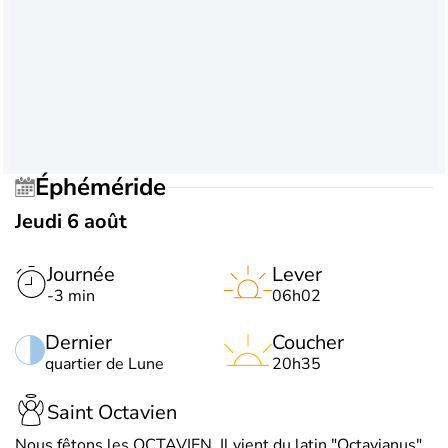
Éphéméride
Jeudi 6 août
Journée
Lever
-3 min
06h02
Dernier
Coucher
quartier de Lune
20h35
Saint Octavien
Nous fêtons les OCTAVIEN. Il vient du latin "Octavianus",