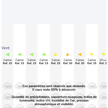
Vent
Calme
Calme
Calme
Calme
Calme
Calme
Calme
Calme
10
km/
Raf. 10
Raf. 15
Raf. 15
Raf. 15
Raf. 25
Raf. 30
Raf. 30
Raf. 25
Raf. 2
Ces paramètres sont réservés aux abonnés.
50%
50%
50%
50%
50%
50%
50%
50%
50%
Il vous reste 50% à découvrir:
Quantité de précipitations, couverture nuageuse, indice de
30%
30%
30%
30%
30%
30%
30%
30%
30%
luminosité, indice UV, humidité de l'air, pression
atmosphérique et visibilité.