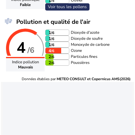
Olivier
1
/5
Faible
Voir tous les pollens
Pollution et qualité de l'air
Dioxyde d'azote
1
/6
Dioxyde de soufre
1
/6
4
Monoxyde de carbone
1
/6
/6
Ozone
4
/6
Particules fines
2
/6
Indice pollution
Poussières
2
/6
Mauvais
Données établies par
METEO CONSULT et Copernicus AMS(2026)