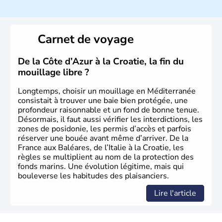
Histoire et administration
L'Italie est à la base composée de plusieurs civilisations
qui ont contribué à la fondation de Rome au VIIIe siècle
Carnet de voyage
avant J.C. A la suite d'invasions barbares, l'Empire Romain
d'Occident s'effondre au Vème siècle. Le royaume d'Italie
est proclamé en 1861, Rome est annexée en 1870 et
De la Côte d’Azur à la Croatie, la fin du
devient sa capitale officielle. Il faudra attendre 1946 pour
mouillage libre ?
qu'un référendum mette fin à la loyauté contraignant à
l'exile la famille royale. La république italienne est alors
Longtemps, choisir un mouillage en Méditerranée
proclamée.
consistait à trouver une baie bien protégée, une
profondeur raisonnable et un fond de bonne tenue.
Désormais, il faut aussi vérifier les interdictions, les
zones de posidonie, les permis d’accès et parfois
réserver une bouée avant même d’arriver. De la
France aux Baléares, de l’Italie à la Croatie, les
règles se multiplient au nom de la protection des
fonds marins. Une évolution légitime, mais qui
bouleverse les habitudes des plaisanciers.
Lire l'article