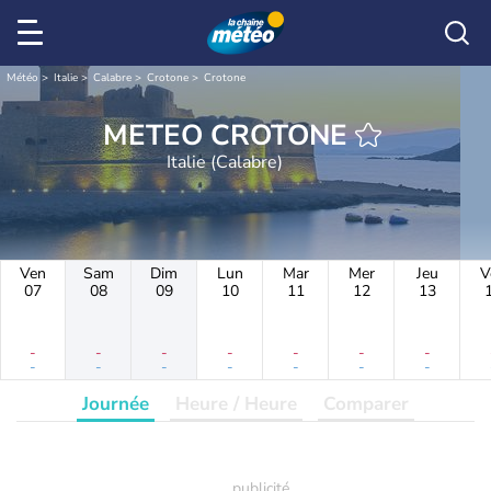
Météo
Italie
Calabre
Crotone
Crotone
METEO CROTONE
Italie (Calabre)
Ven
Sam
Dim
Lun
Mar
Mer
Jeu
V
07
08
09
10
11
12
13
-
-
-
-
-
-
-
-
-
-
-
-
-
-
Journée
Heure / Heure
Comparer